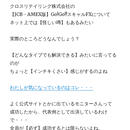
テ
クロスリテイリング株式会社の
ィ
【JCB・AMEX版】Go!Go!!スキャルFXについて
ン
ネット上では【怪しい噂】もあるみたい
グ
ア
カ
実際のところどうなんでしょう？
デ
ミ
ー
【どんなタイプでも解決できる】みたいに言ってる
効
のが
果
ちょっと【インチキくさい】感じがするのよね
に
つ
い
わたしが気になっているのはコレ・・・
て
レ
ビ
よく公式サイトとかに出ているモニターさんって
ュ
成功したから、代表例として出演しているわけ
ー
で・・・
に
全員が【必ず】成功するとは限らないよね。