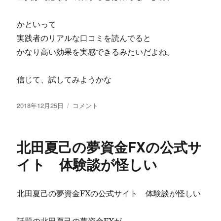
かといって
実践者のリアルな口コミを読んでると
かなり高い効果を実感できるみたいだよね。
信じて、試してみようかな
投
ク
2018年12月25日
コメント
稿
ロ
日:
ス
リ
北田夏己の夢資金FXの公式サ
テ
イ
イト 体験談が怪しい
リ
ン
グ
北田夏己の夢資金FXの公式サイト 体験談が怪しい
株
式
会