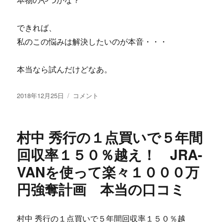
本物のやつかな？
ル
な
口
できれば、
コ
私のこの悩みは解決したいのが本音・・・
ミ
に
本当なら試んだけどなあ。
投
北
2018年12月25日
コメント
稿
田
日:
夏
己
村中 秀行の１点買いで５年間
の
夢
回収率１５０％越え！ JRA-
資
VANを使って楽々１０００万
金
FX
円強奪計画 本当の口コミ
の
公
式
村中 秀行の１点買いで５年間回収率１５０％越
サ