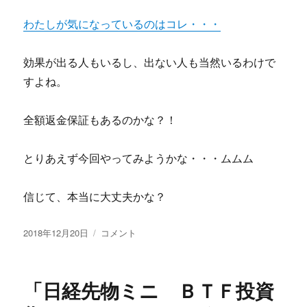
０
０
わたしが気になっているのはコレ・・・
０
万
効果が出る人もいるし、出ない人も当然いるわけで
円
強
すよね。
奪
計
全額返金保証もあるのかな？！
画
本
当
とりあえず今回やってみようかな・・・ムムム
の
口
コ
信じて、本当に大丈夫かな？
ミ
に
投
株
2018年12月20日
コメント
稿
式
日:
会
社
「日経先物ミニ ＢＴＦ投資
Ｓ
Ｆ