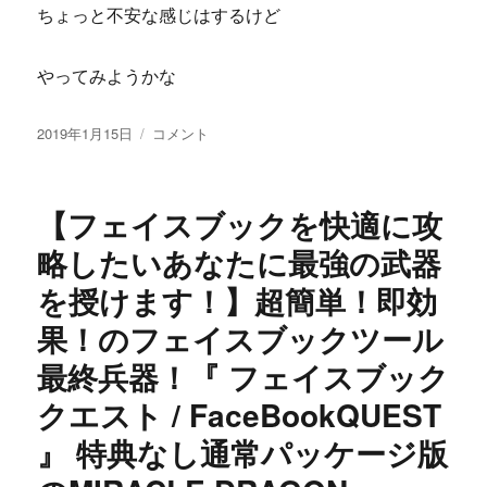
ちょっと不安な感じはするけど
やってみようかな
投
FX
2019年1月15日
コメント
稿
歴
日:
38
年
【フェイスブックを快適に攻
の
重
略したいあなたに最強の武器
鎮！
を授けます！】超簡単！即効
岡
安
果！のフェイスブックツール
盛
男
最終兵器！『 フェイスブック
の
クエスト / FaceBookQUEST
FX
極
』 特典なし通常パッケージ版
の
内