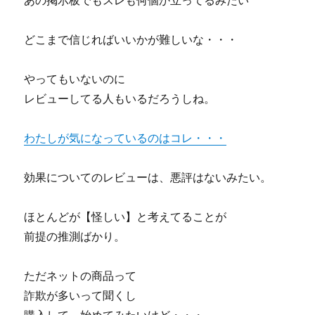
あの掲示板でもスレも何個か立ってるみたい
ッ
バ
ク
レ！
ク
評
どこまで信じればいいかが難しいな・・・
エ
判
ス
と
やってもいないのに
ト
怪
/
し
レビューしてる人もいるだろうしね。
FaceBookQUEST
い
』
噂
わたしが気になっているのはコレ・・・
特
に
典
な
効果についてのレビューは、悪評はないみたい。
し
通
常
ほとんどが【怪しい】と考えてることが
パ
前提の推測ばかり。
ッ
ケ
ー
ただネットの商品って
ジ
詐欺が多いって聞くし
版