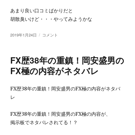
あまり良い口コミばかりだと
胡散臭いけど・・・やってみようかな
投
株
2019年1月24日
コメント
稿
式
日:
会
社
FX歴38年の重鎮！岡安盛男の
Ｓ
Ｆ
FX極の内容がネタバレ
Ｔ
の
爆
FX歴38年の重鎮！岡安盛男のFX極の内容がネタバ
発
レ
感
染
パ
FX歴38年の重鎮！岡安盛男のFX極の内容が、
ン
掲示板でネタバレされてる！？
デ
ミ