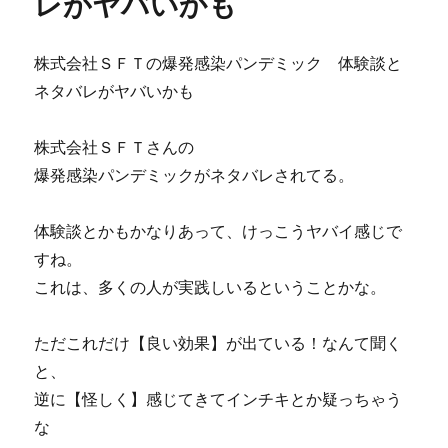
レがヤバいかも
い
で
５
株式会社ＳＦＴの爆発感染パンデミック 体験談と
年
ネタバレがヤバいかも
間
回
収
株式会社ＳＦＴさんの
率
爆発感染パンデミックがネタバレされてる。
１
５
０％
体験談とかもかなりあって、けっこうヤバイ感じで
越
すね。
え！
これは、多くの人が実践しいるということかな。
JRA-
VAN
を
ただこれだけ【良い効果】が出ている！なんて聞く
使
と、
っ
て
逆に【怪しく】感じてきてインチキとか疑っちゃう
楽々
な
１