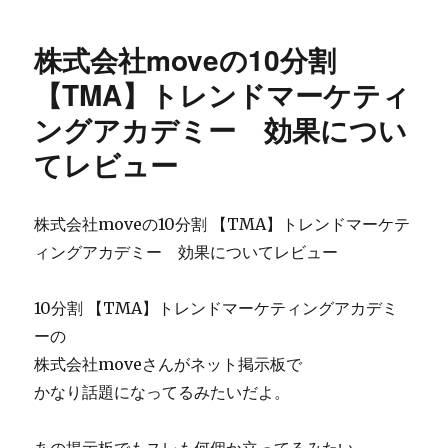
日:
の
雄
フ
一
株式会社moveの10分割
ェ
の
イ
全
【TMA】トレンドマーケティ
ス
世
ングアカデミー 効果につい
ブ
界
ッ
ト
てレビュー
ク
レ
ツ
ー
ー
ド
株式会社moveの10分割 【TMA】トレンドマーケテ
ル
ビ
最
ジ
ィングアカデミー 効果についてレビュー
終
ネ
兵
ス
10分割 【TMA】トレンドマーケティングアカデミ
器！
ス
『
ク
ーの
フ
ー
株式会社moveさんがネット掲示板で
ェ
ル
かなり話題になってるみたいだよ。
イ
の
ス
ネ
ブ
タ