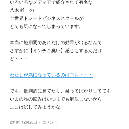
た
いろいろなメディアで紹介されて有名な
い
八木 雄一の
あ
全世界トレードビジネススクールが
な
た
とても気になってしまっています。
に
最
本当に短期間であれだけの効果が出るなんて
強
の
さすがに【インチキ臭い】感じもするんだけ
武
ど・・・
器
を
授
わたしが気になっているのはコレ・・・
け
ま
でも、批判的に見てたり、疑ってばかりしてても
す！】
超
いまの私の悩みはいつまでも解決しないから
簡
ここは試してみようかな。
単！
即
投
効
八
2018年12月26日
コメント
稿
果！
木