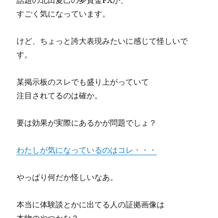
話題の北田夏己の夢資金FXが、
社
すごく気になっています。
の
【JCB・
AMEX
けど、ちょっと誇大表現みたいに感じて怪しいで
版】
す。
Go!Go!!
ス
キ
某掲示板のスレでも盛り上がっていて
ャ
注目されてるのは確か。
ル
FX
怪
要は効果が実際にあるかが問題でしょ？
し
い
わたしが気になっているのはコレ・・・
噂！
実
践
やっぱり何だか怪しいなあ。
者
の
リ
本当に体験談とかに出てる人の証拠画像は
ア