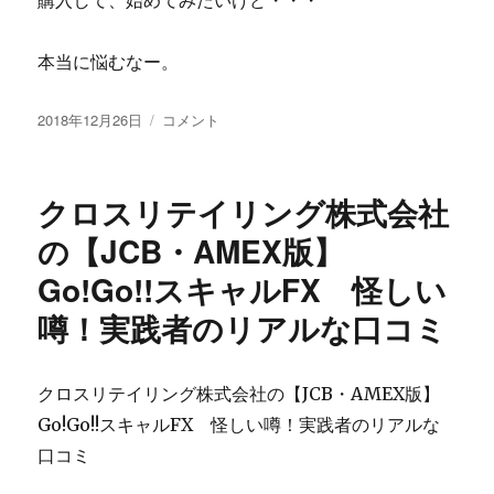
購入して、始めてみたいけど・・・
の
MIRACLE
DRAGON
本当に悩むなー。
LIMITED
が
投
評
株
2018年12月26日
コメント
稿
価
式
日:
さ
会
れ
社
クロスリテイリング株式会社
て
move
る
の
の【JCB・AMEX版】
怪
10
Go!Go!!スキャルFX 怪しい
し
分
い
割
噂！実践者のリアルな口コミ
噂？
【TMA】
に
ト
レ
クロスリテイリング株式会社の【JCB・AMEX版】
ン
ド
Go!Go!!スキャルFX 怪しい噂！実践者のリアルな
マ
口コミ
ー
ケ