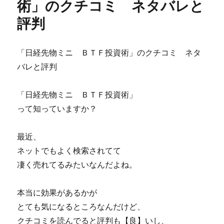
術」のクチコミ ネタバレと
Ｔ
評判
の
爆
発
感
「日経先物ミニ ＢＴＦ投資術」のクチコミ ネタ
染
バレと評判
パ
ン
デ
「日経先物ミニ ＢＴＦ投資術」
ミ
って知っていますか？
ッ
ク
体
最近、
験
ネットでもよく検索されてて
談
凄く売れてるみたいなんだよね。
と
ネ
タ
本当に効果があるかが
バ
とても気になるところなんだけど、
レ
が
クチコミを読んでると評判も【良】いし、