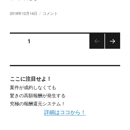
投
「日
2018年12月14日
コメント
稿
経
日:
先
物
投
ミ
ページ
1
ニ
Ｂ
次の
稿
Ｔ
ペー
Ｆ
ジ
ナ
投
資
ここに注目せよ！
ビ
術」
の
案件が成約しなくても
ク
ゲ
驚きの高額報酬が発生する
チ
究極の報酬還元システム！
コ
ー
ミ
詳細はココから！
ネ
シ
タ
バ