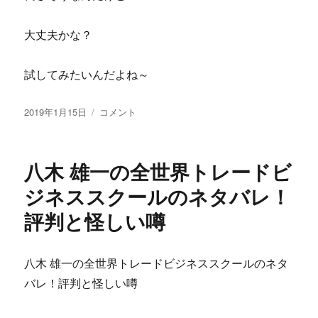
大丈夫かな？
試してみたいんだよね～
投
【フ
2019年1月15日
コメント
稿
ェ
日:
イ
ス
八木 雄一の全世界トレードビ
ブ
ッ
ジネススクールのネタバレ！
ク
評判と怪しい噂
を
快
適
に
八木 雄一の全世界トレードビジネススクールのネタ
攻
バレ！評判と怪しい噂
略
し