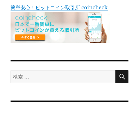
レ
ョ
簡単安心！ビットコイン取引所 coincheck
と
評
ン
判
に
検
検
索
索
対
象: