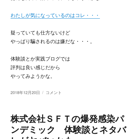
わたしが気になっているのはコレ・・・
疑っていても仕方ないけど
やっぱり騙されるのは嫌だな・・・。
体験談とか実践ブログでは
評判は良い感じだから
やってみようかな。
投
村
2018年12月20日
コメント
稿
中
日:
秀
行
株式会社ＳＦＴの爆発感染パ
の
１
ンデミック 体験談とネタバ
点
買