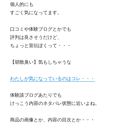
ッ
個人的にも
ク
すごく気になってます。
購
入
者
口コミや体験ブログとかでも
が
評判は良さそうだけど、
言
う
ちょっと宣伝ぽくって・・・
実
際
【胡散臭い】気もしちゃうな
の
評
判
わたしが気になっているのはコレ・・・
に
体験談ブログあたりでも
けっこう内容のネタバレ状態に近いよね。
商品の画像とか、内容の目次とか・・・