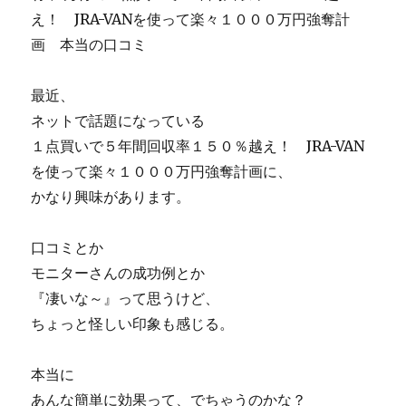
イ
え！ JRA-VANを使って楽々１０００万円強奪計
ト
画 本当の口コミ
体
験
談
最近、
が
ネットで話題になっている
怪
１点買いで５年間回収率１５０％越え！ JRA-VAN
し
い
を使って楽々１０００万円強奪計画に、
に
かなり興味があります。
口コミとか
モニターさんの成功例とか
『凄いな～』って思うけど、
ちょっと怪しい印象も感じる。
本当に
あんな簡単に効果って、でちゃうのかな？