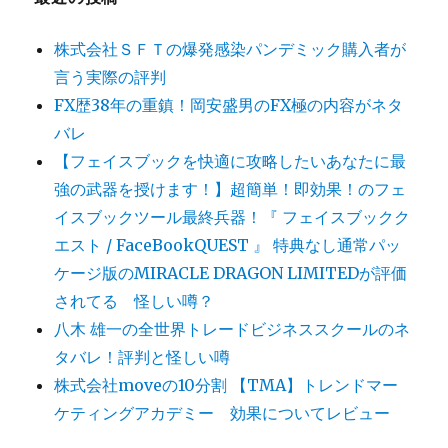
株式会社ＳＦＴの爆発感染パンデミック購入者が
言う実際の評判
FX歴38年の重鎮！岡安盛男のFX極の内容がネタ
バレ
【フェイスブックを快適に攻略したいあなたに最
強の武器を授けます！】超簡単！即効果！のフェ
イスブックツール最終兵器！『 フェイスブックク
エスト / FaceBookQUEST 』 特典なし通常パッ
ケージ版のMIRACLE DRAGON LIMITEDが評価
されてる 怪しい噂？
八木 雄一の全世界トレードビジネススクールのネ
タバレ！評判と怪しい噂
株式会社moveの10分割 【TMA】トレンドマー
ケティングアカデミー 効果についてレビュー