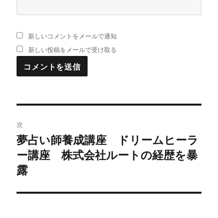
新しいコメントをメールで通知
新しい投稿をメールで受け取る
投
次
稿
夢占い師養成講座 ドリームヒーラ
次
ー講座 株式会社ルートの経歴を暴
の
ナ
投
露
ビ
稿:
ゲ
ー