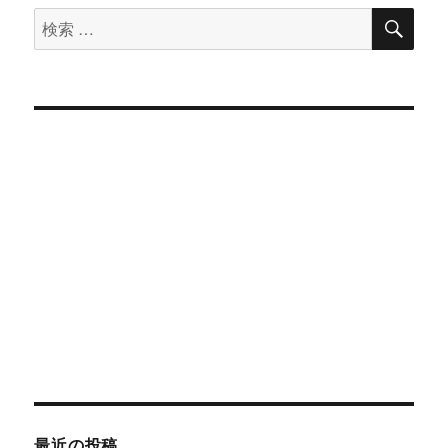
検
検
索
索
対
象:
最近の投稿