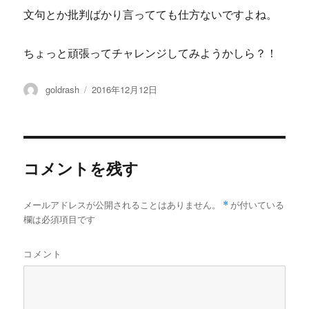
文句とか批判ばかり言ってても仕方ないですよね。
ちょっと頑張ってチャレンジしてみようかしら？！
投
投
goldrash
2016年12月12日
稿
稿
者
日:
コメントを残す
メールアドレスが公開されることはありません。
*
が付いている
欄は必須項目です
コメント