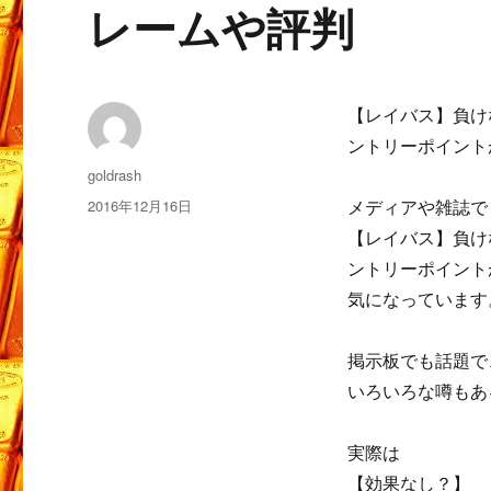
レームや評判
【レイバス】負け
ントリーポイント
投
goldrash
稿
投
2016年12月16日
メディアや雑誌で
者
稿
【レイバス】負け
日:
ントリーポイント
気になっています
掲示板でも話題で
いろいろな噂もあ
実際は
【効果なし？】