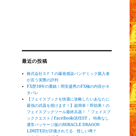
最近の投稿
株式会社ＳＦＴの爆発感染パンデミック購入者
が言う実際の評判
FX歴38年の重鎮！岡安盛男のFX極の内容がネ
タバレ
【フェイスブックを快適に攻略したいあなたに
最強の武器を授けます！】超簡単！即効果！の
フェイスブックツール最終兵器！『 フェイスブ
ッククエスト / FaceBookQUEST 』 特典なし
通常パッケージ版のMIRACLE DRAGON
LIMITEDが評価されてる 怪しい噂？