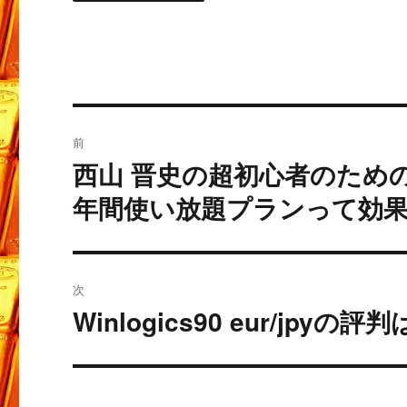
投
前
稿
西山 晋史の超初心者のため
過
去
ナ
年間使い放題プランって効
の
ビ
投
稿:
ゲ
次
ー
Winlogics90 eur/j
次
の
シ
投
ョ
稿: