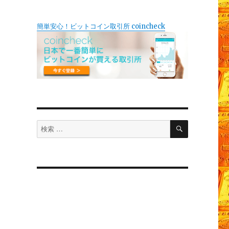
簡単安心！ビットコイン取引所 coincheck
検
検
索
索
対
象: