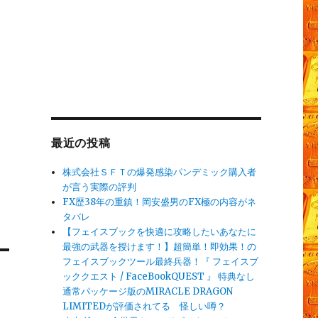
最近の投稿
株式会社ＳＦＴの爆発感染パンデミック購入者
が言う実際の評判
FX歴38年の重鎮！岡安盛男のFX極の内容がネ
タバレ
【フェイスブックを快適に攻略したいあなたに
最強の武器を授けます！】超簡単！即効果！の
フェイスブックツール最終兵器！『 フェイスブ
ッククエスト / FaceBookQUEST 』 特典なし
通常パッケージ版のMIRACLE DRAGON
LIMITEDが評価されてる 怪しい噂？