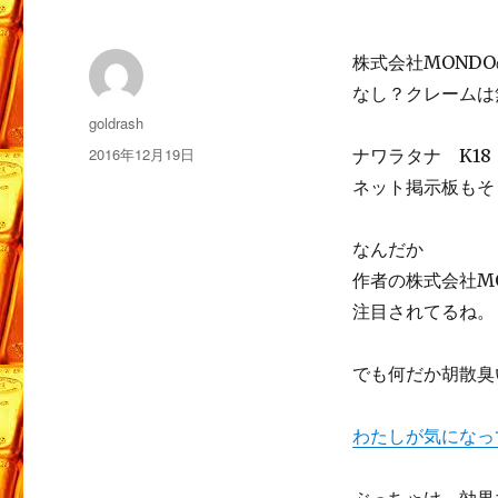
株式会社MOND
なし？クレームは
投
goldrash
稿
投
2016年12月19日
ナワラタナ K1
者
稿
ネット掲示板もそ
日:
なんだか
作者の株式会社M
注目されてるね。
でも何だか胡散臭
わたしが気になっ