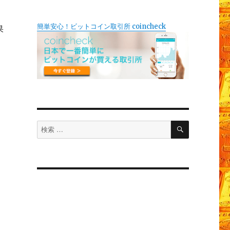
簡単安心！ビットコイン取引所 coincheck
果
検
検
索
索
対
象: