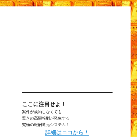
G
ここに注目せよ！
ク
案件が成約しなくても
驚きの高額報酬が発生する
究極の報酬還元システム！
詳細はココから！