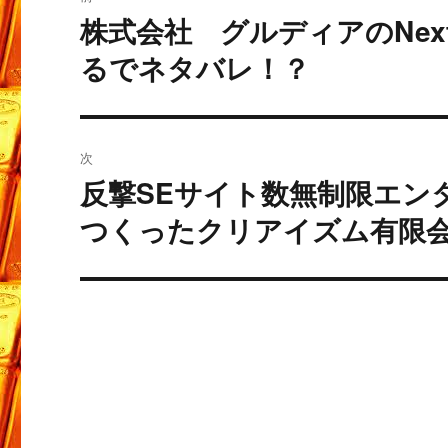
稿
株式会社 グルディアのNext Y
過
去
ナ
るでネタバレ！？
の
ビ
投
稿:
ゲ
次
ー
反撃SEサイト数無制限エン
次
の
つくったクリアイズム有限
シ
投
ョ
稿:
ン