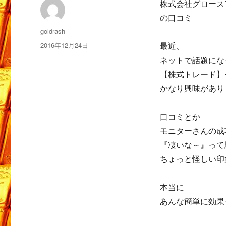
株式会社グロース
の口コミ
投
goldrash
稿
投
2016年12月24日
最近、
者
稿
ネットで話題にな
日:
【株式トレード】
かなり興味があり
口コミとか
モニターさんの成
『凄いな～』って
ちょっと怪しい印
本当に
あんな簡単に効果