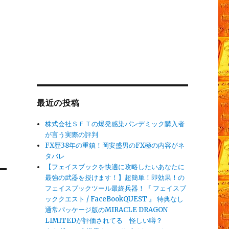
最近の投稿
株式会社ＳＦＴの爆発感染パンデミック購入者
が言う実際の評判
FX歴38年の重鎮！岡安盛男のFX極の内容がネ
タバレ
【フェイスブックを快適に攻略したいあなたに
最強の武器を授けます！】超簡単！即効果！の
フェイスブックツール最終兵器！『 フェイスブ
ッククエスト / FaceBookQUEST 』 特典なし
通常パッケージ版のMIRACLE DRAGON
LIMITEDが評価されてる 怪しい噂？