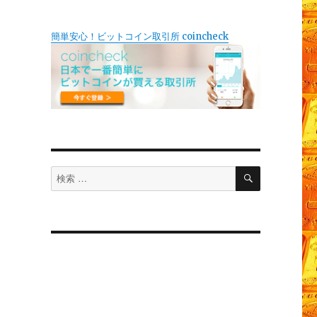
簡単安心！ビットコイン取引所 coincheck
検
検
索
索
対
象: