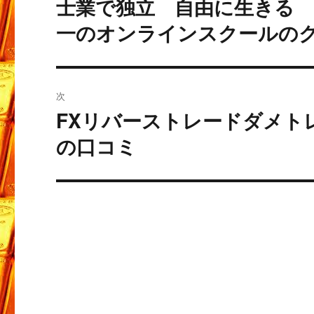
士業で独立 自由に生きる
過
去
ナ
一のオンラインスクールの
の
ビ
投
稿:
ゲ
次
ー
FXリバーストレードダメト
次
の
の口コミ
シ
投
ョ
稿:
ン