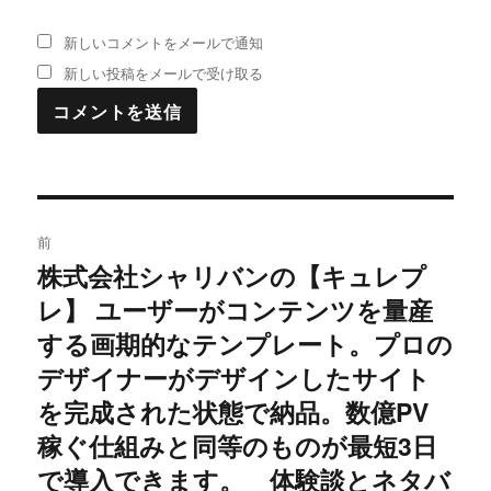
新しいコメントをメールで通知
新しい投稿をメールで受け取る
投
前
稿
株式会社シャリバンの【キュレプ
過
レ】 ユーザーがコンテンツを量産
去
ナ
の
する画期的なテンプレート。プロの
ビ
投
デザイナーがデザインしたサイト
稿:
ゲ
を完成された状態で納品。数億PV
稼ぐ仕組みと同等のものが最短3日
ー
で導入できます。 体験談とネタバ