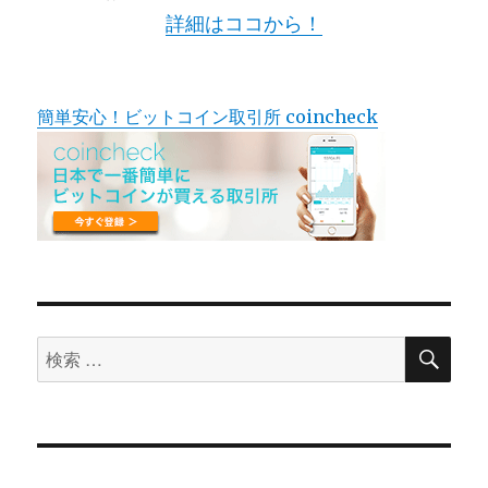
詳細はココから！
簡単安心！ビットコイン取引所 coincheck
検
検
索
索
対
象: