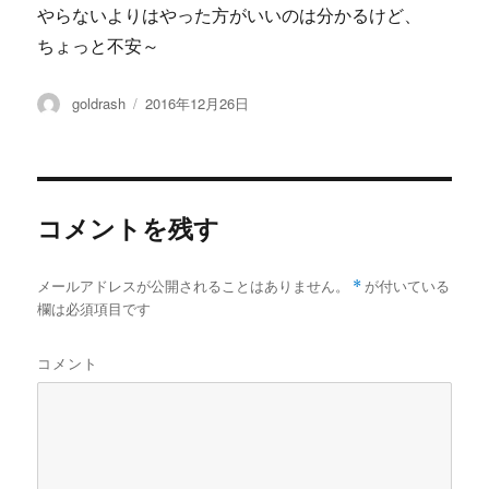
やらないよりはやった方がいいのは分かるけど、
ちょっと不安～
投
投
goldrash
2016年12月26日
稿
稿
者
日:
コメントを残す
メールアドレスが公開されることはありません。
*
が付いている
欄は必須項目です
コメント