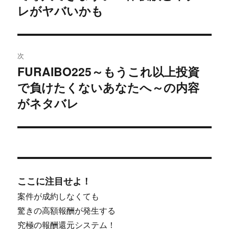
シ
レがヤバいかも
ョ
ン
次
FURAIBO225～もうこれ以上投資
次
で負けたくないあなたへ～の内容
の
投
がネタバレ
稿:
ここに注目せよ！
案件が成約しなくても
驚きの高額報酬が発生する
究極の報酬還元システム！