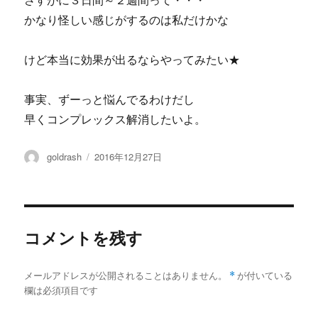
さすがに３日間～２週間って・・・
かなり怪しい感じがするのは私だけかな
けど本当に効果が出るならやってみたい★
事実、ずーっと悩んでるわけだし
早くコンプレックス解消したいよ。
投
投
goldrash
2016年12月27日
稿
稿
者
日:
コメントを残す
メールアドレスが公開されることはありません。
*
が付いている
欄は必須項目です