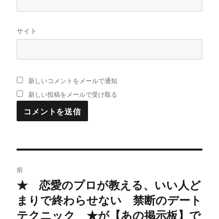
サイト
新しいコメントをメールで通知
新しい投稿をメールで受け取る
投
前
稿
★ 恋愛のプロが教える、いい人ど
過
まりで終わらせない 禁断のデート
去
ナ
の
テクニック ★が【あの掲示板】で