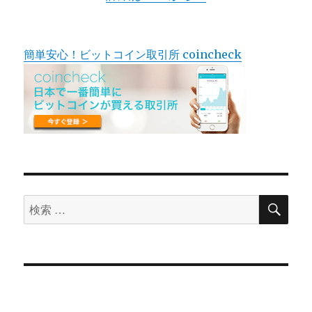
簡単安心！ビットコイン取引所 coincheck
検
検
索
索
対
象: