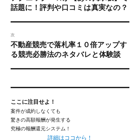
ビ
投
話題に！評判や口コミは真実なの？
稿:
ゲ
ー
次
シ
不動産競売で落札率１０倍アップす
次
る競売必勝法のネタバレと体験談
ョ
の
投
ン
稿:
ここに注目せよ！
案件が成約しなくても
驚きの高額報酬が発生する
究極の報酬還元システム！
詳細はココから！