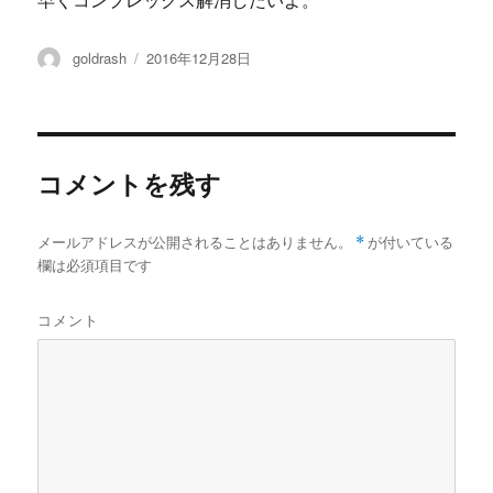
早くコンプレックス解消したいよ。
投
投
goldrash
2016年12月28日
稿
稿
者
日:
コメントを残す
メールアドレスが公開されることはありません。
*
が付いている
欄は必須項目です
コメント