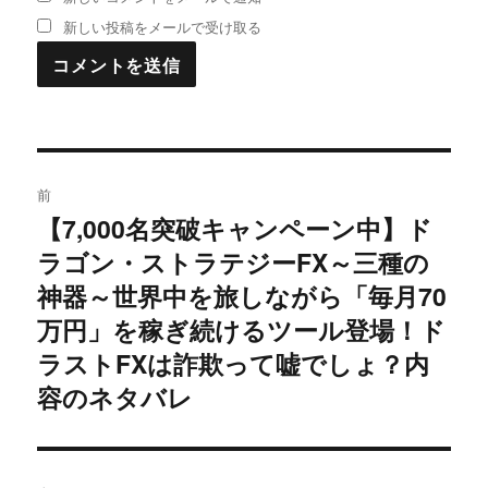
新しい投稿をメールで受け取る
投
前
稿
【7,000名突破キャンペーン中】ド
過
ラゴン・ストラテジーFX～三種の
去
ナ
の
神器～世界中を旅しながら「毎月70
ビ
投
万円」を稼ぎ続けるツール登場！ド
稿:
ゲ
ラストFXは詐欺って嘘でしょ？内
容のネタバレ
ー
シ