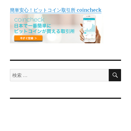
簡単安心！ビットコイン取引所 coincheck
検
検
索
索
対
象: