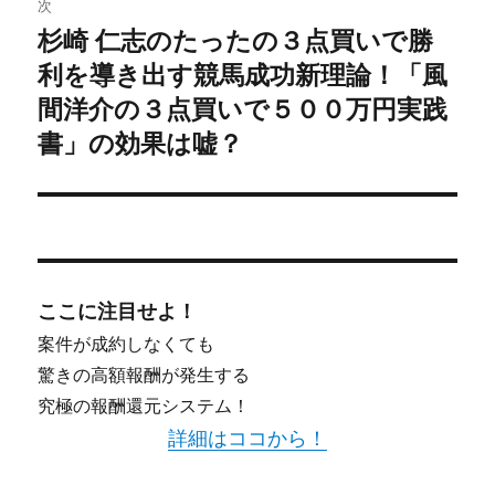
ョ
次
杉崎 仁志のたったの３点買いで勝
次
ン
利を導き出す競馬成功新理論！「風
の
投
間洋介の３点買いで５００万円実践
稿:
書」の効果は嘘？
ここに注目せよ！
案件が成約しなくても
驚きの高額報酬が発生する
究極の報酬還元システム！
詳細はココから！