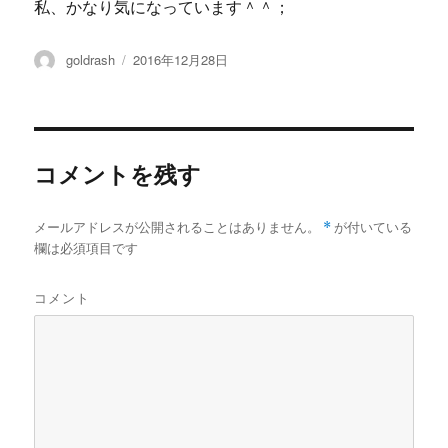
私、かなり気になっています＾＾；
投
投
goldrash
2016年12月28日
稿
稿
者
日:
コメントを残す
メールアドレスが公開されることはありません。
*
が付いている
欄は必須項目です
コメント