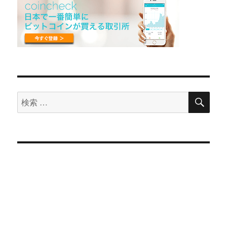
検
検
索
索
対
象: