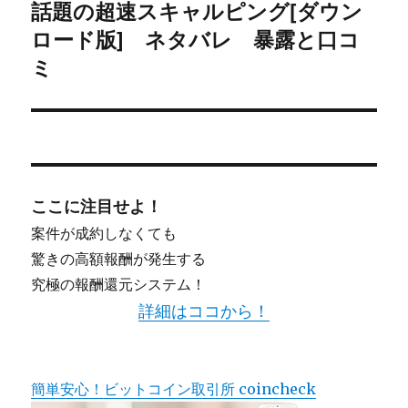
話題の超速スキャルピング[ダウン
ョ
次
ロード版] ネタバレ 暴露と口コ
の
ン
投
ミ
稿:
ここに注目せよ！
案件が成約しなくても
驚きの高額報酬が発生する
究極の報酬還元システム！
詳細はココから！
簡単安心！ビットコイン取引所 coincheck