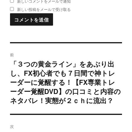
新しいコメントをメールで通知
新しい投稿をメールで受け取る
投
前
稿
「３つの黄金ライン」をあぶり出
過
し、FX初心者でも７日間で神トレ
去
ナ
の
ーダーに覚醒する！【FX専業トレ
ビ
投
ーダー覚醒DVD】の口コミと内容の
稿:
ゲ
ネタバレ！実態が２ｃｈに流出？
ー
シ
次