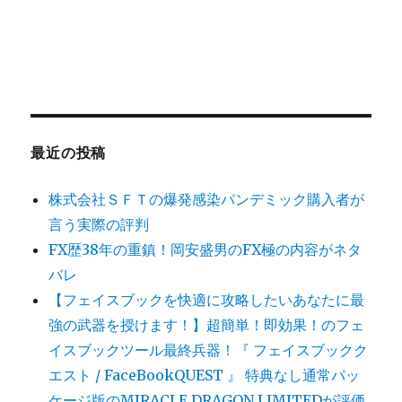
最近の投稿
株式会社ＳＦＴの爆発感染パンデミック購入者が
言う実際の評判
FX歴38年の重鎮！岡安盛男のFX極の内容がネタ
バレ
【フェイスブックを快適に攻略したいあなたに最
強の武器を授けます！】超簡単！即効果！のフェ
イスブックツール最終兵器！『 フェイスブックク
エスト / FaceBookQUEST 』 特典なし通常パッ
ケージ版のMIRACLE DRAGON LIMITEDが評価