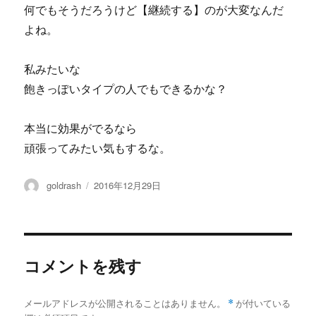
何でもそうだろうけど【継続する】のが大変なんだ
よね。
私みたいな
飽きっぽいタイプの人でもできるかな？
本当に効果がでるなら
頑張ってみたい気もするな。
投
投
goldrash
2016年12月29日
稿
稿
者
日:
コメントを残す
メールアドレスが公開されることはありません。
*
が付いている