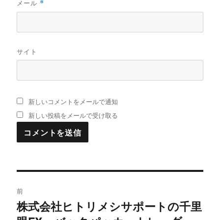
メール
*
サイト
新しいコメントをメールで通知
新しい投稿をメールで受け取る
投
前
稿
株式会社ヒトリメシサポートの千里
過
去