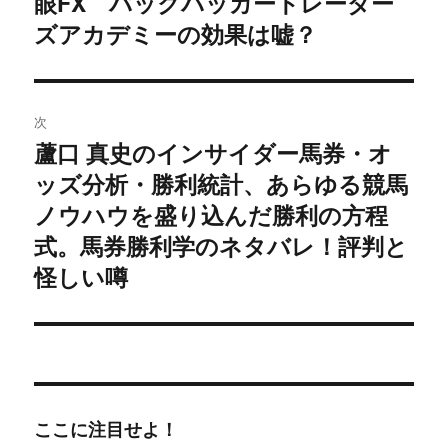
眼FX バックパッカートレーダー
ナ
の
ズアカデミーの効果は嘘？
ビ
投
稿:
ゲ
次
ー
蘆口 真史のインサイダー馬券・オ
次
シ
ッズ分析・勝利統計、あらゆる競馬
の
投
ノウハウを盛り込んだ勝利の方程
ョ
稿:
式。馬券勝利学のネタバレ！評判と
ン
怪しい噂
ここに注目せよ！