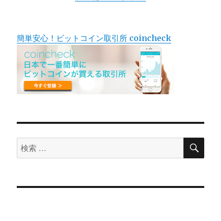
簡単安心！ビットコイン取引所 coincheck
検
検
索
索
対
象: