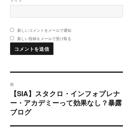
新しいコメントをメールで通知
新しい投稿をメールで受け取る
投
前
稿
【SIA】スタクロ・インフォプレナ
過
ー・アカデミーって効果なし？暴露
去
ナ
の
ブログ
ビ
投
稿:
ゲ