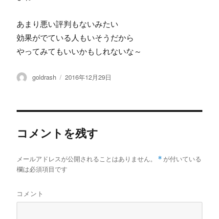
あまり悪い評判もないみたい
効果がでている人もいそうだから
やってみてもいいかもしれないな～
投
投
goldrash
2016年12月29日
稿
稿
者
日:
コメントを残す
メールアドレスが公開されることはありません。
*
が付いている
欄は必須項目です
コメント