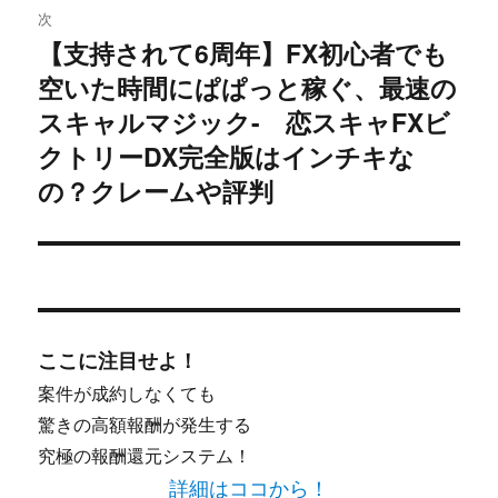
次
ー
【支持されて6周年】FX初心者でも
次
シ
空いた時間にぱぱっと稼ぐ、最速の
の
投
スキャルマジック- 恋スキャFXビ
ョ
稿:
クトリーDX完全版はインチキな
ン
の？クレームや評判
ここに注目せよ！
案件が成約しなくても
驚きの高額報酬が発生する
究極の報酬還元システム！
詳細はココから！