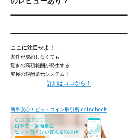
のレビューあり？
投
ョ
稿:
ン
ここに注目せよ！
案件が成約しなくても
驚きの高額報酬が発生する
究極の報酬還元システム！
詳細はココから！
簡単安心！ビットコイン取引所 coincheck