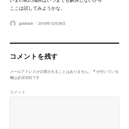
いまの私の悩みはいつまでも解決しないから
ここは試してみようかな。
投
投
goldrash
2016年12月29日
稿
稿
者
日:
コメントを残す
メールアドレスが公開されることはありません。
*
が付いている
欄は必須項目です
コメント