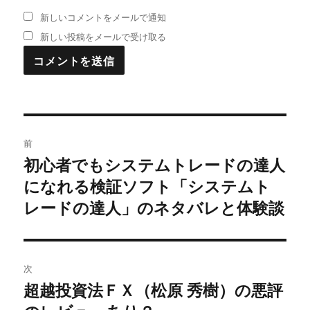
新しいコメントをメールで通知
新しい投稿をメールで受け取る
投
前
稿
初心者でもシステムトレードの達人
過
になれる検証ソフト「システムト
去
ナ
の
レードの達人」のネタバレと体験談
ビ
投
稿:
ゲ
次
ー
超越投資法ＦＸ（松原 秀樹）の悪評
次
シ
の