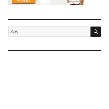
検
検
索
索
対
象: