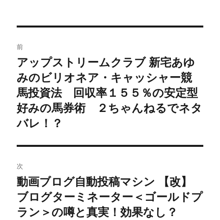
投
前
稿
アップストリームクラブ 新宅あゆ
過
みのビリオネア・キャッシャー競
去
ナ
の
馬投資法 回収率１５５％の安定型
ビ
投
好みの馬券術 ２ちゃんねるでネタ
稿:
ゲ
バレ！？
ー
シ
次
動画ブログ自動投稿マシン 【改】
ョ
次
ブログターミネーター＜ゴールドプ
の
ン
投
ラン＞の噂と真実！効果なし？