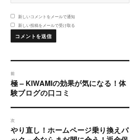
新しいコメントをメールで通知
新しい投稿をメールで受け取る
投
前
稿
極 – KIWAMIの効果が気になる！体
過
験ブログの口コミ
去
ナ
の
ビ
投
稿:
ゲ
次
やり直し！ホームページ乗り換えパ
次
ー
ック－今ならまだ間に合う！返金保
の