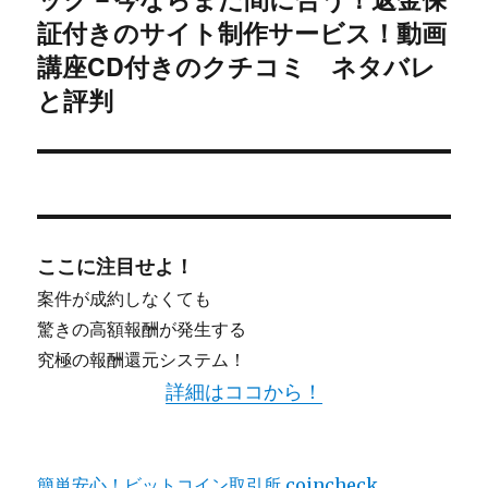
シ
投
証付きのサイト制作サービス！動画
稿:
講座CD付きのクチコミ ネタバレ
ョ
と評判
ン
ここに注目せよ！
案件が成約しなくても
驚きの高額報酬が発生する
究極の報酬還元システム！
詳細はココから！
簡単安心！ビットコイン取引所 coincheck