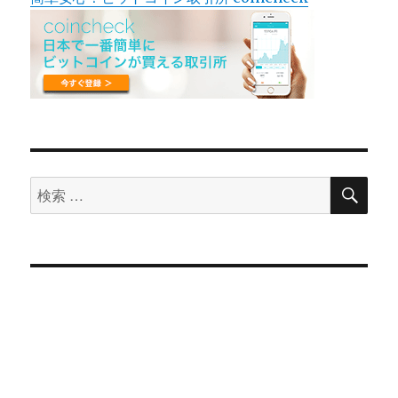
検
検
索
索
対
象: