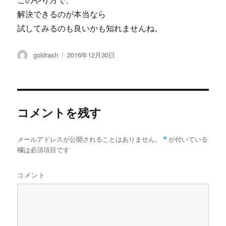
このやり方で、
解決できるのが本当なら
試してみるのも良いかも知れませんね。
投
投
goldrash
2016年12月30日
稿
稿
者
日:
コメントを残す
メールアドレスが公開されることはありません。
*
が付いている
欄は必須項目です
コメント