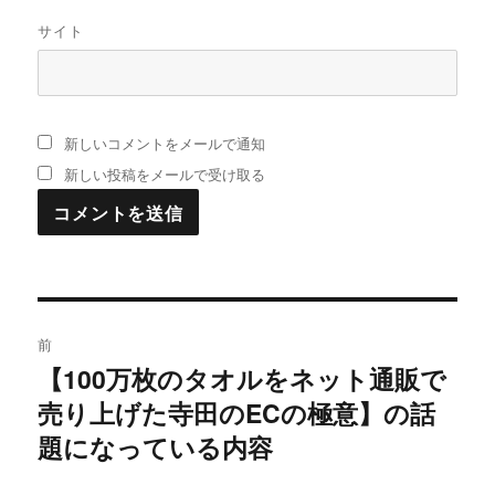
サイト
新しいコメントをメールで通知
新しい投稿をメールで受け取る
投
前
稿
【100万枚のタオルをネット通販で
過
売り上げた寺田のECの極意】の話
去
ナ
の
題になっている内容
ビ
投