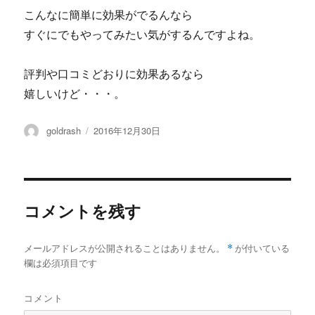
こんなに簡単に効果がでるんなら
すぐにでもやってみたい気がするんですよね。
評判や口コミどおりに効果あるなら
嬉しいけど・・・。
投
投
goldrash
2016年12月30日
稿
稿
者
日:
コメントを残す
メールアドレスが公開されることはありません。
*
が付いている
欄は必須項目です
コメント