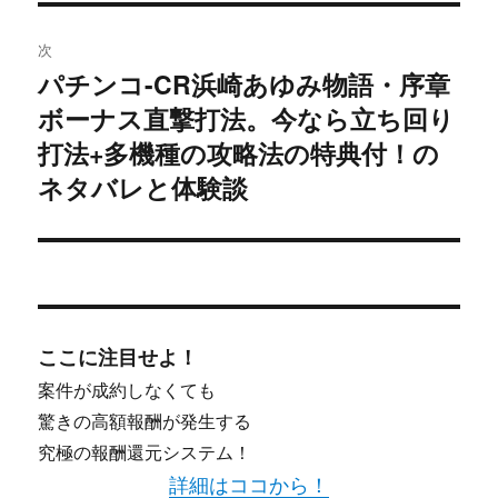
稿:
ゲ
次
ー
パチンコ-CR浜崎あゆみ物語・序章
次
シ
ボーナス直撃打法。今なら立ち回り
の
投
打法+多機種の攻略法の特典付！の
ョ
稿:
ネタバレと体験談
ン
ここに注目せよ！
案件が成約しなくても
驚きの高額報酬が発生する
究極の報酬還元システム！
詳細はココから！