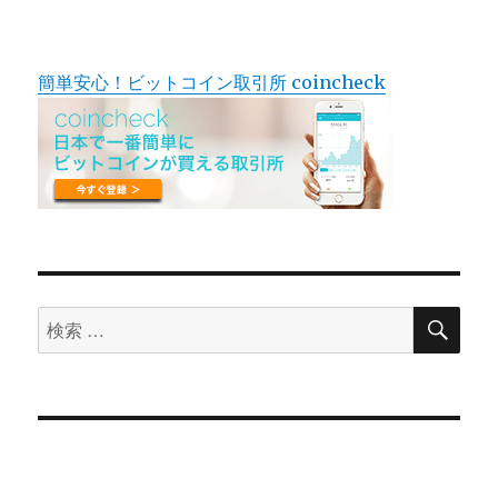
簡単安心！ビットコイン取引所 coincheck
検
検
索
索
対
象: