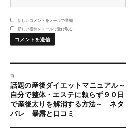
新しいコメントをメールで通知
新しい投稿をメールで受け取る
投
前
稿
話題の産後ダイエットマニュアル～
過
自分で整体・エステに頼らず９０日
去
ナ
の
で産後太りを解消する方法～ ネタ
ビ
投
バレ 暴露と口コミ
稿:
ゲ
ー