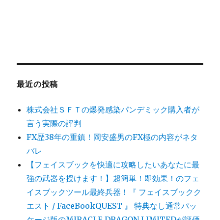
最近の投稿
株式会社ＳＦＴの爆発感染パンデミック購入者が
言う実際の評判
FX歴38年の重鎮！岡安盛男のFX極の内容がネタ
バレ
【フェイスブックを快適に攻略したいあなたに最
強の武器を授けます！】超簡単！即効果！のフェ
イスブックツール最終兵器！『 フェイスブックク
エスト / FaceBookQUEST 』 特典なし通常パッ
ケージ版のMIRACLE DRAGON LIMITEDが評価