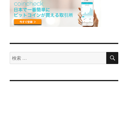
検
検
索
索
対
象: