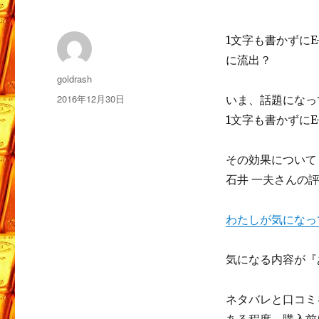
1文字も書かずに
に流出？
投
goldrash
稿
投
2016年12月30日
いま、話題になっ
者
稿
1文字も書かずにE
日:
その効果について
石井 一夫さんの
わたしが気になっ
気になる内容が『
ネタバレと口コミ