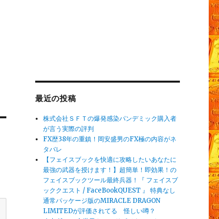
最近の投稿
株式会社ＳＦＴの爆発感染パンデミック購入者
が言う実際の評判
FX歴38年の重鎮！岡安盛男のFX極の内容がネ
タバレ
【フェイスブックを快適に攻略したいあなたに
最強の武器を授けます！】超簡単！即効果！の
フェイスブックツール最終兵器！『 フェイスブ
ッククエスト / FaceBookQUEST 』 特典なし
通常パッケージ版のMIRACLE DRAGON
LIMITEDが評価されてる 怪しい噂？