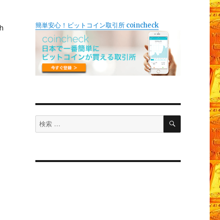
簡単安心！ビットコイン取引所 coincheck
ｈ
検
検
索
索
対
象: