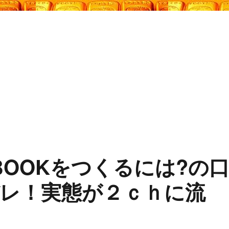
BOOKをつくるには?の
レ！実態が２ｃｈに流