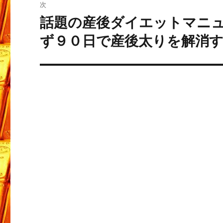
次
稿:
ゲ
話題の産後ダイエットマニ
次
の
ー
ず９０日で産後太りを解消
投
シ
稿:
ョ
ン