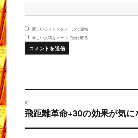
新しいコメントをメールで通知
新しい投稿をメールで受け取る
投
前
稿
飛距離革命+30の効果が気
過
去
ナ
の
ビ
投