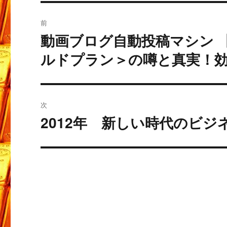
投
前
稿
動画ブログ自動投稿マシン 
過
去
ナ
ルドプラン＞の噂と真実！
の
ビ
投
稿:
ゲ
次
ー
2012年 新しい時代のビ
次
の
シ
投
ョ
稿:
ン