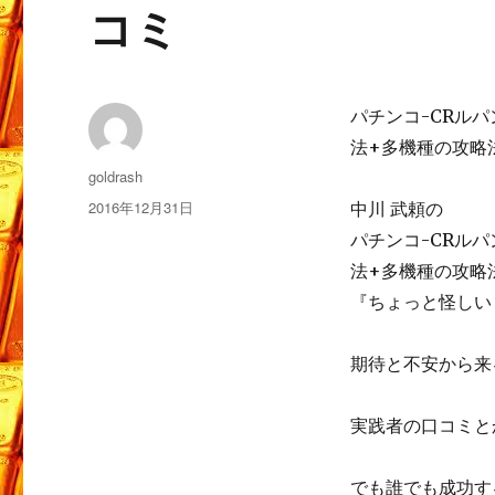
コミ
パチンコ-CRルパ
法+多機種の攻略
投
goldrash
稿
投
2016年12月31日
中川 武頼の
者
稿
パチンコ-CRルパ
日:
法+多機種の攻略
『ちょっと怪しい
期待と不安から来
実践者の口コミと
でも誰でも成功す