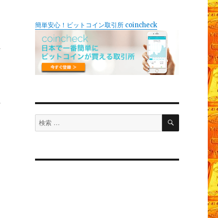
簡単安心！ビットコイン取引所 coincheck
打
打
検
検
索
索
対
象: