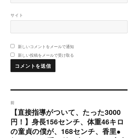
サイト
新しいコメントをメールで通知
新しい投稿をメールで受け取る
投
前
稿
【直接指導がついて、たった3000
過
円！】身長156センチ、体重46キロ
去
ナ
の
の童貞の僕が、168センチ、香里●
ビ
投