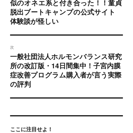
似のオネエ系と付き合った！！童貞
稿:
ゲ
脱出ブートキャンプの公式サイト
体験談が怪しい
ー
シ
ョ
次
一般社団法人ホルモンバランス研究
次
ン
所の改訂版・14日間集中！子宮内膜
の
投
症改善プログラム購入者が言う実際
稿:
の評判
ここに注目せよ！