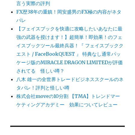
言う実際の評判
FX歴38年の重鎮！岡安盛男のFX極の内容がネタ
バレ
【フェイスブックを快適に攻略したいあなたに最
強の武器を授けます！】超簡単！即効果！のフェ
イスブックツール最終兵器！『 フェイスブックク
エスト / FaceBookQUEST 』 特典なし通常パッ
ケージ版のMIRACLE DRAGON LIMITEDが評価
されてる 怪しい噂？
八木 雄一の全世界トレードビジネススクールのネ
タバレ！評判と怪しい噂
株式会社moveの10分割 【TMA】トレンドマー
ケティングアカデミー 効果についてレビュー