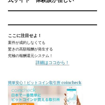
シ
投
稿:
ョ
ン
ここに注目せよ！
案件が成約しなくても
驚きの高額報酬が発生する
究極の報酬還元システム！
詳細はココから！
簡単安心！ビットコイン取引所 coincheck