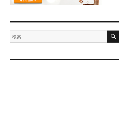
検
検
索
索
対
象: