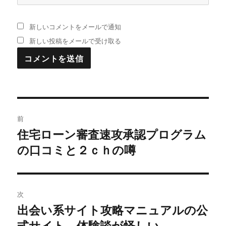
新しいコメントをメールで通知
新しい投稿をメールで受け取る
投
前
稿
住宅ローン審査速攻承認プログラム
過
の口コミと２ｃｈの噂
去
ナ
の
ビ
投
稿:
ゲ
次
出会い系サイト攻略マニュアルの公
次
ー
式サイト 体験談が怪しい
の