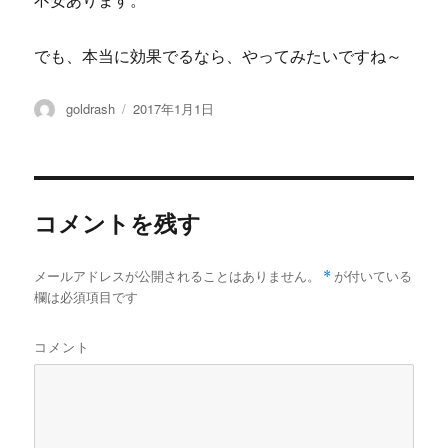
不安あります。
でも、本当に効果でるなら、やってみたいですね～
投
投
goldrash
2017年1月1日
稿
稿
者
日:
コメントを残す
メールアドレスが公開されることはありません。
*
が付いている
欄は必須項目です
コメント