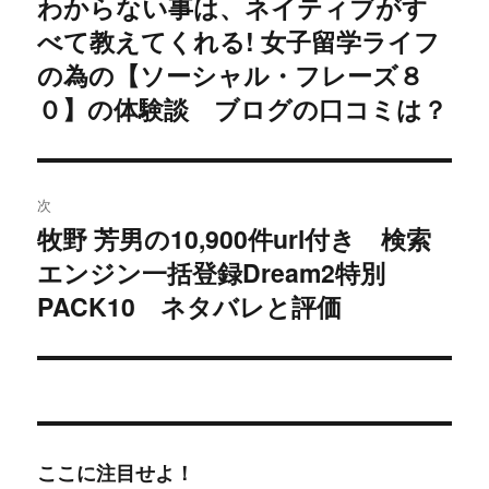
わからない事は、ネイティブがす
過
べて教えてくれる! 女子留学ライフ
去
ナ
の
の為の【ソーシャル・フレーズ８
ビ
投
０】の体験談 ブログの口コミは？
稿:
ゲ
ー
次
シ
牧野 芳男の10,900件url付き 検索
次
エンジン一括登録Dream2特別
ョ
の
投
PACK10 ネタバレと評価
ン
稿:
ここに注目せよ！