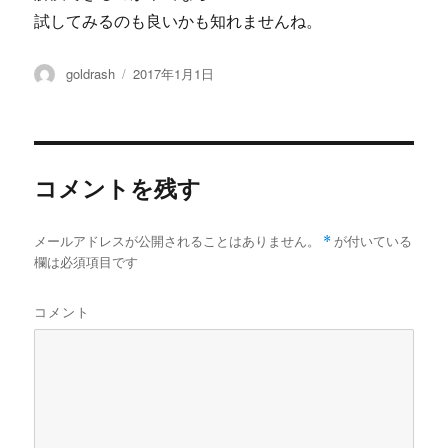
試してみるのも良いかも知れませんね。
投
投
goldrash
2017年1月1日
稿
稿
者
日:
コメントを残す
メールアドレスが公開されることはありません。
*
が付いている
欄は必須項目です
コメント