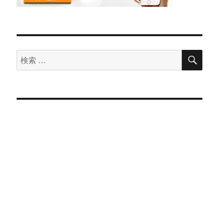
検
検
索
索
対
象: