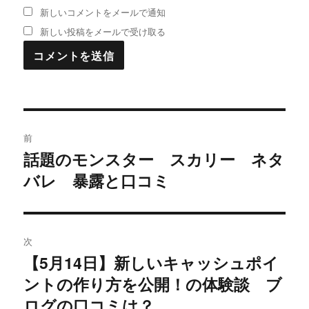
新しいコメントをメールで通知
新しい投稿をメールで受け取る
投
前
稿
話題のモンスター スカリー ネタ
過
バレ 暴露と口コミ
去
ナ
の
ビ
投
稿:
ゲ
次
【5月14日】新しいキャッシュポイ
次
ー
ントの作り方を公開！の体験談 ブ
の
シ
投
ログの口コミは？