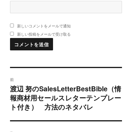
新しいコメントをメールで通知
新しい投稿をメールで受け取る
投
前
稿
渡辺 努のSalesLetterBestBible（情
過
報商材用セールスレターテンプレー
去
ナ
の
ト付き） 方法のネタバレ
ビ
投
稿:
ゲ