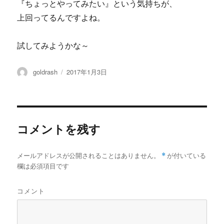
『ちょっとやってみたい』という気持ちが、
上回ってるんですよね。
試してみようかな～
投
投
goldrash
2017年1月3日
稿
稿
者
日:
コメントを残す
メールアドレスが公開されることはありません。
*
が付いている
欄は必須項目です
コメント