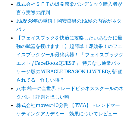
株式会社ＳＦＴの爆発感染パンデミック購入者が
言う実際の評判
FX歴38年の重鎮！岡安盛男のFX極の内容がネタ
バレ
【フェイスブックを快適に攻略したいあなたに最
強の武器を授けます！】超簡単！即効果！のフェ
イスブックツール最終兵器！『 フェイスブックク
エスト / FaceBookQUEST 』 特典なし通常パッ
ケージ版のMIRACLE DRAGON LIMITEDが評価
されてる 怪しい噂？
八木 雄一の全世界トレードビジネススクールのネ
タバレ！評判と怪しい噂
株式会社moveの10分割 【TMA】トレンドマー
ケティングアカデミー 効果についてレビュー