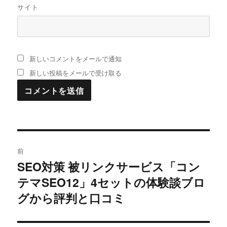
サイト
新しいコメントをメールで通知
新しい投稿をメールで受け取る
投
前
稿
SEO対策 被リンクサービス「コン
過
テマSEO12」4セットの体験談ブロ
去
ナ
の
グから評判と口コミ
ビ
投
稿:
ゲ