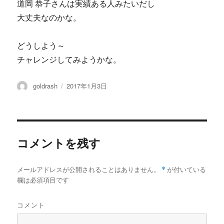
道岡 恭子さんは実績ある人みたいだし
大丈夫なのかな。
どうしよう～
チャレンジしてみようかな。
投
投
goldrash
2017年1月3日
稿
稿
者
日:
コメントを残す
メールアドレスが公開されることはありません。
*
が付いている
欄は必須項目です
コメント