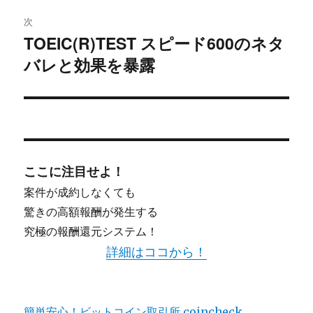
次
ー
TOEIC(R)TEST スピード600のネタ
次
シ
バレと効果を暴露
の
投
ョ
稿:
ン
ここに注目せよ！
案件が成約しなくても
驚きの高額報酬が発生する
究極の報酬還元システム！
詳細はココから！
簡単安心！ビットコイン取引所 coincheck