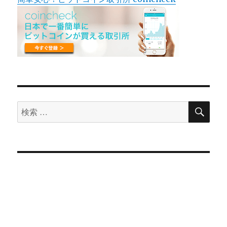
検
検
索
索
対
象: