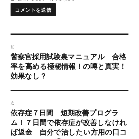
投
前
稿
警察官採用試験裏マニュアル 合格
過
率を高める極秘情報！の噂と真実！
去
ナ
の
効果なし？
ビ
投
稿:
ゲ
次
ー
依存症７日間 短期改善プログラ
次
シ
ム！７日間で依存症が改善しなけれ
の
投
ば返金 自分で治したい方用の口コ
ョ
稿: