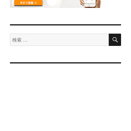
検
検
索
索
対
象: