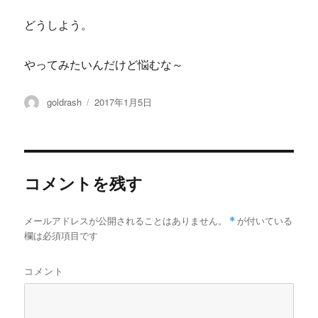
どうしよう。
やってみたいんだけど悩むな～
投
投
goldrash
2017年1月5日
稿
稿
者
日:
コメントを残す
メールアドレスが公開されることはありません。
*
が付いている
欄は必須項目です
コメント