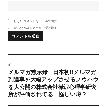
新しいコメントをメールで通知
新しい投稿をメールで受け取る
投
前
稿
メルマガ黙示録 日本初!!メルマガ
過
到達率を大幅アップさせるノウハウ
去
ナ
の
を大公開の株式会社樺沢心理学研究
ビ
投
所が評価されてる 怪しい噂？
稿:
ゲ