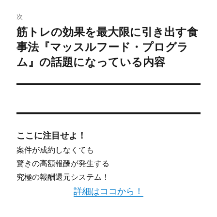
ー
次
シ
筋トレの効果を最大限に引き出す食
次
事法『マッスルフード・プログラ
ョ
の
投
ム』の話題になっている内容
ン
稿:
ここに注目せよ！
案件が成約しなくても
驚きの高額報酬が発生する
究極の報酬還元システム！
詳細はココから！