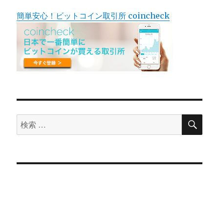
簡単安心！ビットコイン取引所 coincheck
検
検
索
索
対
象: