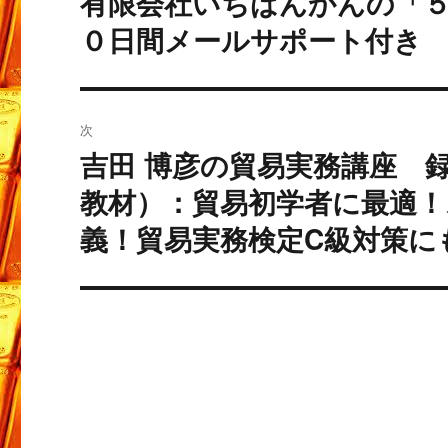
有限会社いちばんかんの「
去
ナ
０日間メールサポート付き
の
ビ
投
稿:
ゲ
次
ー
吉田 博彦の貿易実務講座 録画
次
の
教材）：貿易初学者に最適！
シ
投
義！貿易実務検定C級対策に
ョ
稿:
ン