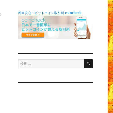
簡単安心！ビットコイン取引所 coincheck
体
検
検
索
索
対
象: