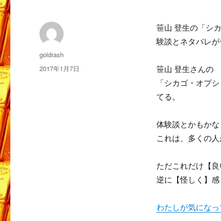
笹山 登生の「シ
験談とネタバレが
投
goldrash
稿
投
2017年1月7日
笹山 登生さんの
者
稿
「シカゴ・オプシ
日:
てる。
体験談とかもかな
これは、多くの人
ただこれだけ【良
逆に【怪しく】感
わたしが気になっ