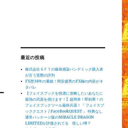
最近の投稿
株式会社ＳＦＴの爆発感染パンデミック購入者
が言う実際の評判
FX歴38年の重鎮！岡安盛男のFX極の内容がネ
タバレ
【フェイスブックを快適に攻略したいあなたに
最強の武器を授けます！】超簡単！即効果！の
フェイスブックツール最終兵器！『 フェイスブ
ッククエスト / FaceBookQUEST 』 特典なし
通常パッケージ版のMIRACLE DRAGON
LIMITEDが評価されてる 怪しい噂？