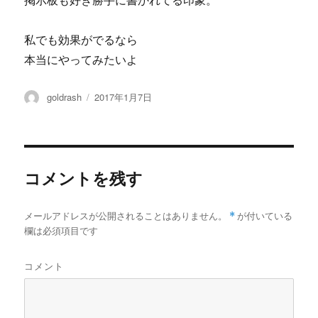
掲示板も好き勝手に書かれてる印象。
私でも効果がでるなら
本当にやってみたいよ
投
投
goldrash
2017年1月7日
稿
稿
者
日:
コメントを残す
メールアドレスが公開されることはありません。
*
が付いている
欄は必須項目です
コメント