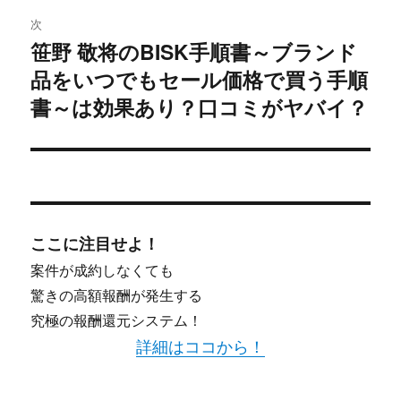
ー
次
シ
笹野 敬将のBISK手順書～ブランド
次
品をいつでもセール価格で買う手順
ョ
の
投
書～は効果あり？口コミがヤバイ？
ン
稿:
ここに注目せよ！
案件が成約しなくても
驚きの高額報酬が発生する
究極の報酬還元システム！
詳細はココから！