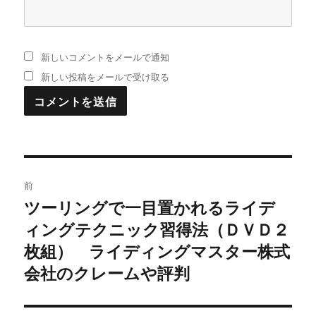
新しいコメントをメールで通知
新しい投稿をメールで受け取る
投
前
稿
ツーリングで一目置かれるライデ
過
ィングテクニック習得法（ＤＶＤ２
去
ナ
の
枚組） ライディングマスター株式
ビ
投
会社のクレームや評判
稿:
ゲ