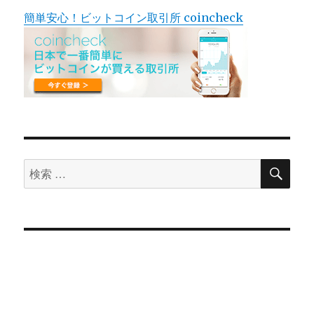
簡単安心！ビットコイン取引所 coincheck
検
検
索
索
対
象: