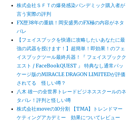
株式会社ＳＦＴの爆発感染パンデミック購入者が
言う実際の評判
FX歴38年の重鎮！岡安盛男のFX極の内容がネタ
バレ
【フェイスブックを快適に攻略したいあなたに最
強の武器を授けます！】超簡単！即効果！のフェ
イスブックツール最終兵器！『 フェイスブックク
エスト / FaceBookQUEST 』 特典なし通常パッ
ケージ版のMIRACLE DRAGON LIMITEDが評価
されてる 怪しい噂？
八木 雄一の全世界トレードビジネススクールのネ
タバレ！評判と怪しい噂
株式会社moveの10分割 【TMA】トレンドマー
ケティングアカデミー 効果についてレビュー