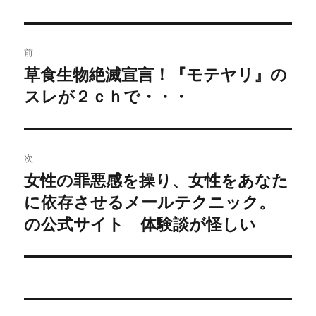
投
前
稿
草食生物絶滅宣言！『モテヤリ』の
過
スレが２ｃｈで・・・
去
ナ
の
ビ
投
稿:
ゲ
次
女性の罪悪感を操り、女性をあなた
次
ー
に依存させるメールテクニック。
の
シ
投
の公式サイト 体験談が怪しい
稿:
ョ
ン