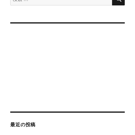
索
対
象:
最近の投稿