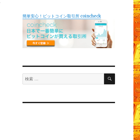
の
簡単安心！ビットコイン取引所 coincheck
検
検
索
索
対
象: