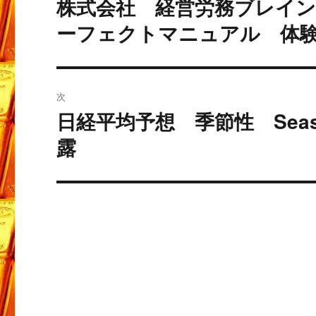
株式会社 経営労務ブレイン
過
去
ナ
ーフェクトマニュアル 体
の
ビ
投
稿:
ゲ
次
ー
日経平均予想 季節性 Seaso
次
の
露
シ
投
ョ
稿:
ン