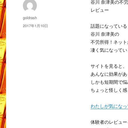
谷川 奈津美の不
レビュー
投
goldrash
稿
投
2017年1月10日
話題になっている
者
稿
谷川 奈津美の
日:
不労所得！ネット
凄く気になってい
サイトを見ると、
あんなに効果があ
しかも短期間で悩
ちょっと怪しく感
わたしが気になっ
体験者のレビュー