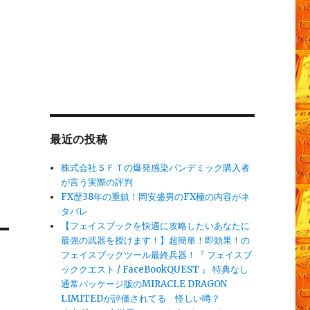
最近の投稿
株式会社ＳＦＴの爆発感染パンデミック購入者
が言う実際の評判
FX歴38年の重鎮！岡安盛男のFX極の内容がネ
タバレ
【フェイスブックを快適に攻略したいあなたに
最強の武器を授けます！】超簡単！即効果！の
フェイスブックツール最終兵器！『 フェイスブ
ッククエスト / FaceBookQUEST 』 特典なし
通常パッケージ版のMIRACLE DRAGON
LIMITEDが評価されてる 怪しい噂？