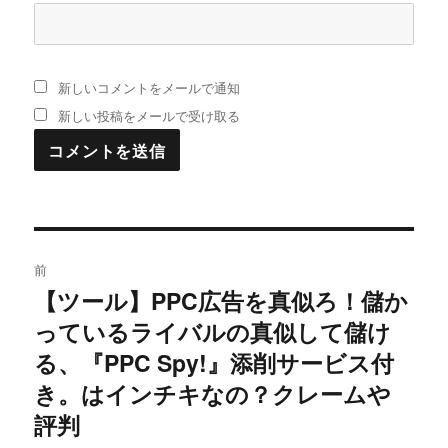
新しいコメントをメールで通知
新しい投稿をメールで受け取る
投
前
稿
【ツール】PPC広告を真似ろ！儲か
過
っているライバルの真似して儲け
去
ナ
の
る、『PPC Spy!』添削サービス付
ビ
投
き。はインチキなの？クレームや
稿:
ゲ
評判