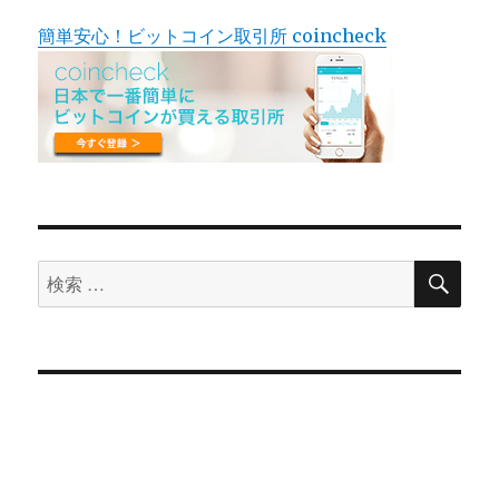
簡単安心！ビットコイン取引所 coincheck
検
検
索
索
対
象: