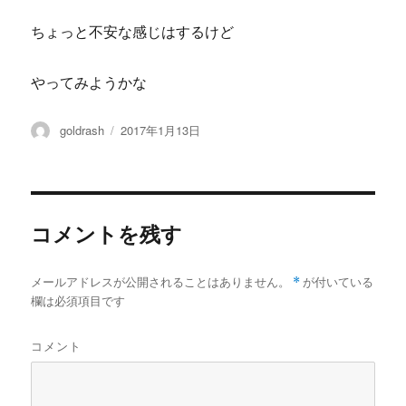
ちょっと不安な感じはするけど
やってみようかな
投
投
goldrash
2017年1月13日
稿
稿
者
日:
コメントを残す
メールアドレスが公開されることはありません。
*
が付いている
欄は必須項目です
コメント