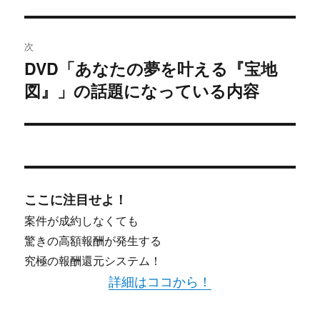
ー
シ
次
DVD「あなたの夢を叶える『宝地
ョ
次
図』」の話題になっている内容
の
ン
投
稿:
ここに注目せよ！
案件が成約しなくても
驚きの高額報酬が発生する
究極の報酬還元システム！
詳細はココから！