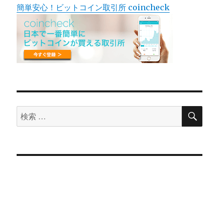
簡単安心！ビットコイン取引所 coincheck
検
検
索
索
対
象: