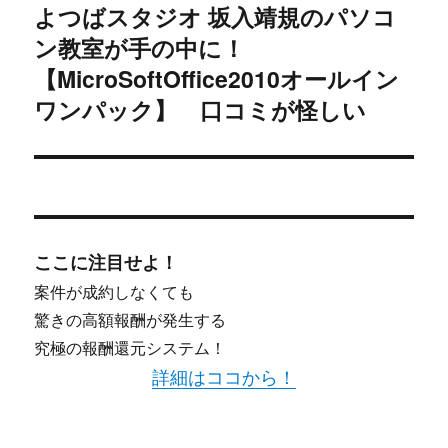
よつばスタジオ 坂入靖規のパソコ
次
ー
ン教室が手の中に！
の
シ
投
【MicroSoftOffice2010オールイン
稿:
ワンパック】 口コミが怪しい
ョ
ン
ここに注目せよ！
案件が成約しなくても
驚きの高額報酬が発生する
究極の報酬還元システム！
詳細はココから！