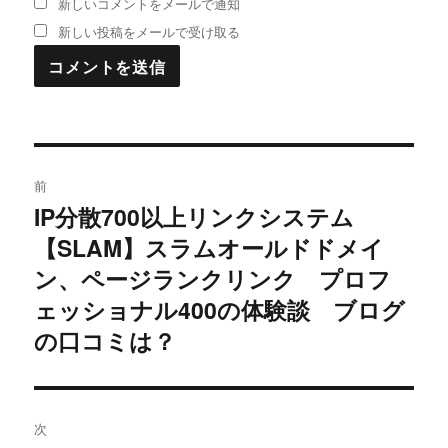
新しいコメントをメールで通知
新しい投稿をメールで受け取る
投
前
稿
IP分散700以上リンクシステム
過
【SLAM】スラムオールドドメイ
去
ナ
の
ン、ページランクリンク プロフ
ビ
投
ェッショナル400の体験談 ブログ
稿:
ゲ
の口コミは？
ー
シ
次