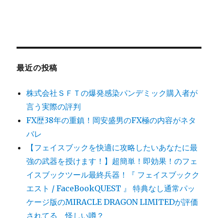
最近の投稿
株式会社ＳＦＴの爆発感染パンデミック購入者が
言う実際の評判
FX歴38年の重鎮！岡安盛男のFX極の内容がネタ
バレ
【フェイスブックを快適に攻略したいあなたに最
強の武器を授けます！】超簡単！即効果！のフェ
イスブックツール最終兵器！『 フェイスブックク
エスト / FaceBookQUEST 』 特典なし通常パッ
ケージ版のMIRACLE DRAGON LIMITEDが評価
されてる 怪しい噂？