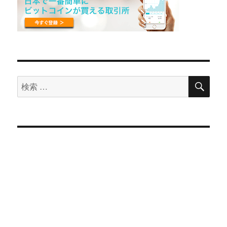
検
検
索
索
対
象: