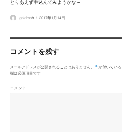
とりあえず申込んでみようかな～
投
投
goldrash
2017年1月14日
稿
稿
者
日:
コメントを残す
メールアドレスが公開されることはありません。
*
が付いている
欄は必須項目です
コメント