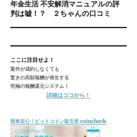
年金生活 不安解消マニュアルの評
ョ
次
判は嘘！？ ２ちゃんの口コミ
の
ン
投
稿:
ここに注目せよ！
案件が成約しなくても
驚きの高額報酬が発生する
究極の報酬還元システム！
詳細はココから！
簡単安心！ビットコイン取引所 coincheck