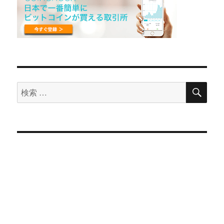
検
検
索
索
対
象: