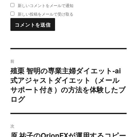
新しいコメントをメールで通知
新しい投稿をメールで受け取る
投
前
稿
殖栗 智明の専業主婦ダイエット-ai
過
式アジャストダイエット（メール
去
ナ
の
サポート付き）の方法を体験したブ
ビ
投
ログ
稿:
ゲ
ー
次
シ
原 祐子のOrionFXが運用するコピー
次