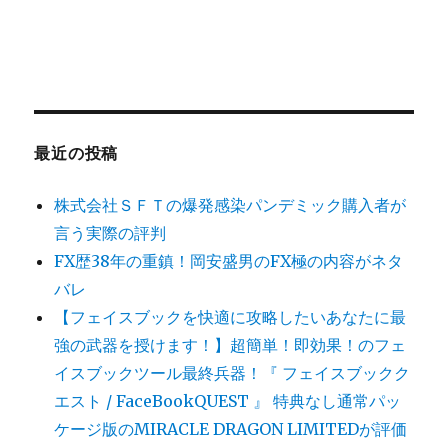
最近の投稿
株式会社ＳＦＴの爆発感染パンデミック購入者が
言う実際の評判
FX歴38年の重鎮！岡安盛男のFX極の内容がネタ
バレ
【フェイスブックを快適に攻略したいあなたに最
強の武器を授けます！】超簡単！即効果！のフェ
イスブックツール最終兵器！『 フェイスブックク
エスト / FaceBookQUEST 』 特典なし通常パッ
ケージ版のMIRACLE DRAGON LIMITEDが評価