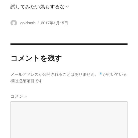
試してみたい気もするな～
投
投
goldrash
2017年1月15日
稿
稿
者
日:
コメントを残す
メールアドレスが公開されることはありません。
*
が付いている
欄は必須項目です
コメント