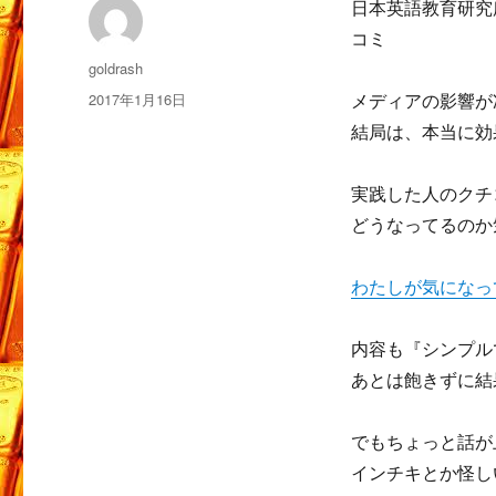
日本英語教育研究
コミ
投
goldrash
稿
投
2017年1月16日
メディアの影響が
者
稿
結局は、本当に効
日:
実践した人のクチ
どうなってるのか
わたしが気になっ
内容も『シンプル
あとは飽きずに結
でもちょっと話が
インチキとか怪し