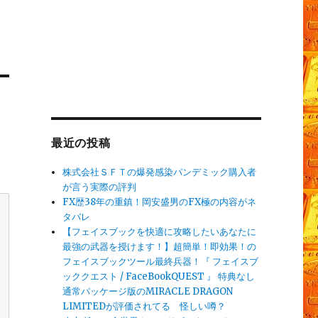
最近の投稿
株式会社ＳＦＴの爆発感染パンデミック購入者
が言う実際の評判
FX歴38年の重鎮！岡安盛男のFX極の内容がネ
タバレ
【フェイスブックを快適に攻略したいあなたに
最強の武器を授けます！】超簡単！即効果！の
フェイスブックツール最終兵器！『 フェイスブ
ッククエスト / FaceBookQUEST 』 特典なし
通常パッケージ版のMIRACLE DRAGON
LIMITEDが評価されてる 怪しい噂？