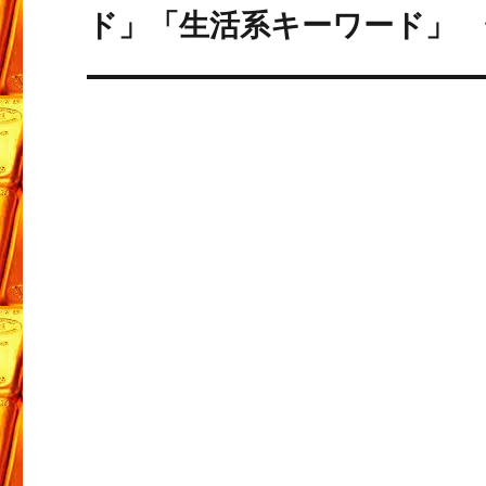
ド」「生活系キーワード」
ョ
稿:
ン