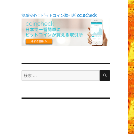
チ
簡単安心！ビットコイン取引所 coincheck
検
検
索
索
対
象: