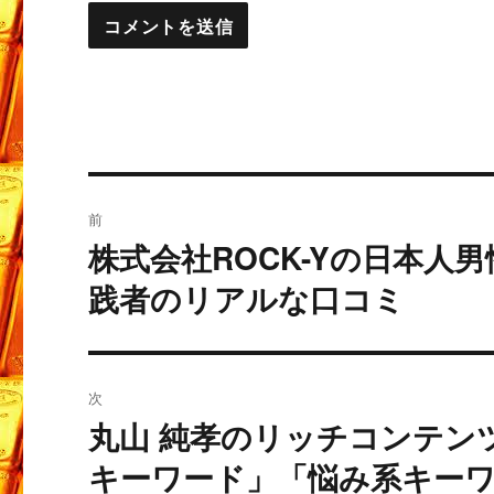
投
前
稿
株式会社ROCK-Yの日本
過
去
ナ
践者のリアルな口コミ
の
ビ
投
稿:
ゲ
次
ー
丸山 純孝のリッチコンテン
次
の
キーワード」「悩み系キー
シ
投