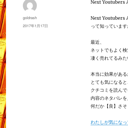
Next Youtu
投
goldrash
Next Youtube
稿
投
2017年1月17日
って知っています
者
稿
日:
最近、
ネットでもよく検
凄く売れてるみた
本当に効果がある
とても気になると
クチコミを読んで
内容のネタバレを
何だか【良】さそ
わたしが気になっ