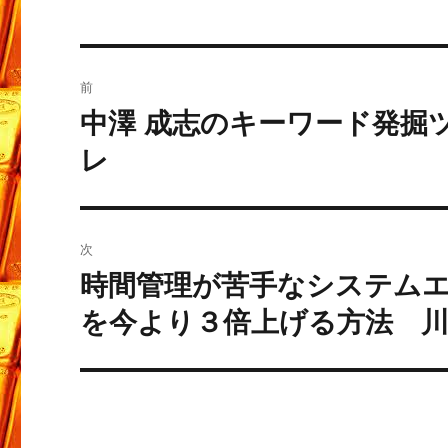
投
前
稿
中澤 成志のキーワード発掘
過
去
ナ
レ
の
ビ
投
稿:
ゲ
次
ー
時間管理が苦手なシステム
次
の
を今より３倍上げる方法 川
シ
投
ョ
稿:
ン