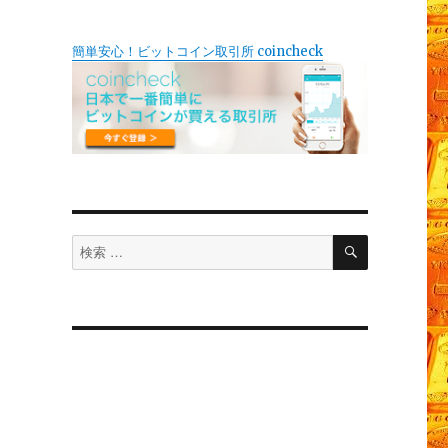
簡単安心！ビットコイン取引所 coincheck
検
検
索
索
対
象: