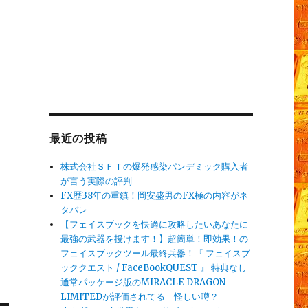
最近の投稿
株式会社ＳＦＴの爆発感染パンデミック購入者
が言う実際の評判
FX歴38年の重鎮！岡安盛男のFX極の内容がネ
タバレ
【フェイスブックを快適に攻略したいあなたに
最強の武器を授けます！】超簡単！即効果！の
フェイスブックツール最終兵器！『 フェイスブ
ッククエスト / FaceBookQUEST 』 特典なし
通常パッケージ版のMIRACLE DRAGON
LIMITEDが評価されてる 怪しい噂？