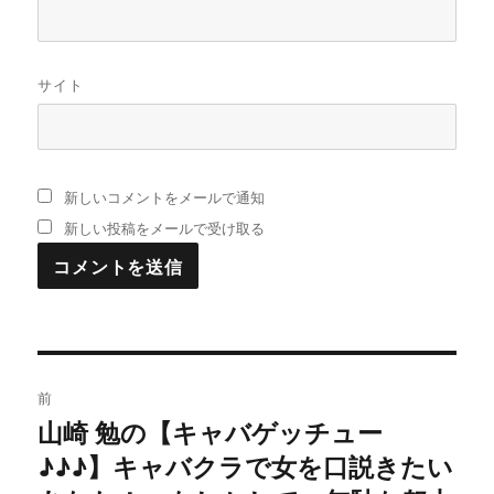
サイト
新しいコメントをメールで通知
新しい投稿をメールで受け取る
投
前
稿
山崎 勉の【キャバゲッチュー
過
♪♪♪】キャバクラで女を口説きたい
去
ナ
の