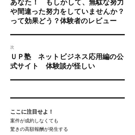
あなた！ もしかして、無駄な努力
ビ
投
や間違った努力をしていませんか？
稿:
ゲ
って効果どう？体験者のレビュー
ー
シ
次
ＵＰ塾 ネットビジネス応用編の公
ョ
次
式サイト 体験談が怪しい
の
ン
投
稿:
ここに注目せよ！
案件が成約しなくても
驚きの高額報酬が発生する