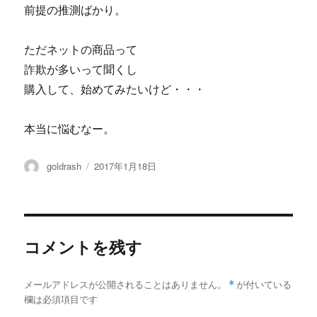
前提の推測ばかり。
ただネットの商品って
詐欺が多いって聞くし
購入して、始めてみたいけど・・・
本当に悩むなー。
投
投
goldrash
2017年1月18日
稿
稿
者
日:
コメントを残す
メールアドレスが公開されることはありません。
*
が付いている
欄は必須項目です