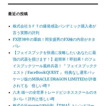
最近の投稿
株式会社ＳＦＴの爆発感染パンデミック購入者が
言う実際の評判
FX歴38年の重鎮！岡安盛男のFX極の内容がネタ
バレ
【フェイスブックを快適に攻略したいあなたに最
強の武器を授けます！】超簡単！即効果！のフェ
イスブックツール最終兵器！『 フェイスブックク
エスト / FaceBookQUEST 』 特典なし通常パッ
ケージ版のMIRACLE DRAGON LIMITEDが評価
されてる 怪しい噂？
八木 雄一の全世界トレードビジネススクールのネ
タバレ！評判と怪しい噂
株式会社moveの10分割 【TMA】トレンドマー