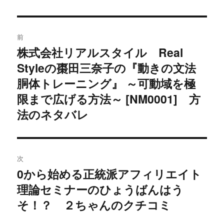
投
前
稿
株式会社リアルスタイル Real
過
Styleの棗田三奈子の『動きの文法
去
ナ
の
胴体トレーニング』 ～可動域を極
ビ
投
限まで広げる方法～ [NM0001] 方
稿:
ゲ
法のネタバレ
ー
シ
次
0から始める正統派アフィリエイト
ョ
次
理論セミナーのひょうばんはう
の
ン
投
そ！？ ２ちゃんのクチコミ
稿: