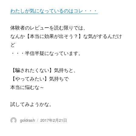
わたしが気になっているのはコレ・・・
体験者のレビューを読む限りでは、
なんか【本当に効果が出そう？】な気がするんだけ
ど
・・・半信半疑になっています。
【騙されたくない】気持ちと、
【やってみたい】気持ちで
本当に悩むな～
試してみようかな。
投
投
goldrash
2017年2月21日
稿
稿
者
日: