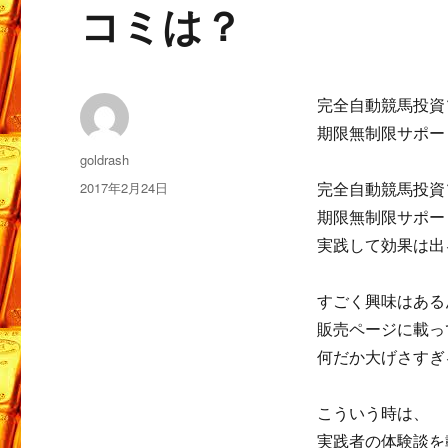
コミは？
完全自動競馬投資
期限無制限サポー
投
goldrash
稿
投
2017年2月24日
完全自動競馬投資
者
稿
期限無制限サポー
日:
実践して効果は出
すごく興味はある
販売ページに載っ
何だか大げさすぎ
こういう時は、
実践者の体験談を