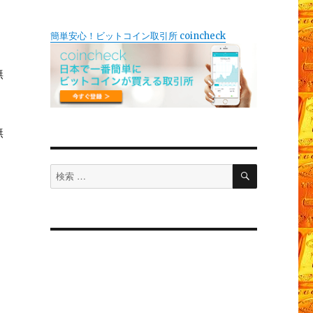
簡単安心！ビットコイン取引所 coincheck
無
無
検
検
索
索
対
象: