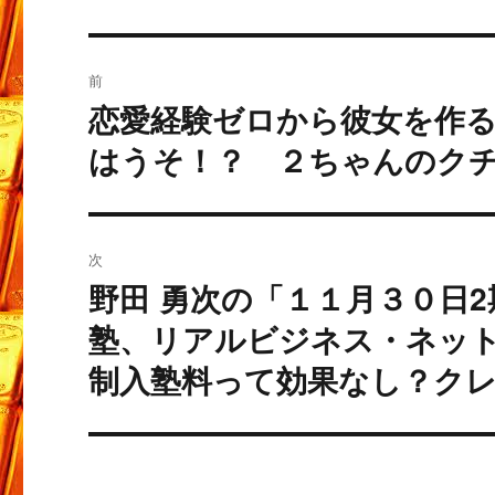
投
前
稿
恋愛経験ゼロから彼女を作
過
去
ナ
はうそ！？ ２ちゃんのク
の
ビ
投
稿:
ゲ
次
ー
野田 勇次の「１１月３０日
次
の
塾、リアルビジネス・ネッ
シ
投
制入塾料って効果なし？ク
ョ
稿:
ン