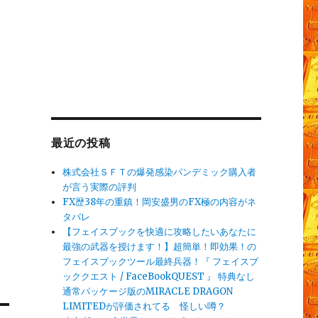
最近の投稿
株式会社ＳＦＴの爆発感染パンデミック購入者
が言う実際の評判
FX歴38年の重鎮！岡安盛男のFX極の内容がネ
タバレ
【フェイスブックを快適に攻略したいあなたに
最強の武器を授けます！】超簡単！即効果！の
フェイスブックツール最終兵器！『 フェイスブ
ッククエスト / FaceBookQUEST 』 特典なし
通常パッケージ版のMIRACLE DRAGON
LIMITEDが評価されてる 怪しい噂？