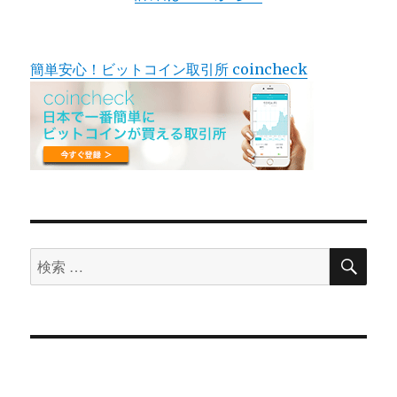
簡単安心！ビットコイン取引所 coincheck
検
検
索
索
対
象: