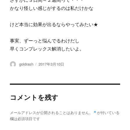
さすがに３日間～２週間って・・・
かなり怪しい感じがするのは私だけかな
けど本当に効果が出るならやってみたい★
事実、ずーっと悩んでるわけだし
早くコンプレックス解消したいよ。
投
投
goldrash
2017年3月10日
稿
稿
者
日:
コメントを残す
メールアドレスが公開されることはありません。
*
が付いている
欄は必須項目です