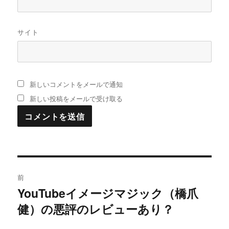
サイト
新しいコメントをメールで通知
新しい投稿をメールで受け取る
投
前
稿
YouTubeイメージマジック（橋爪
過
健）の悪評のレビューあり？
去
ナ
の