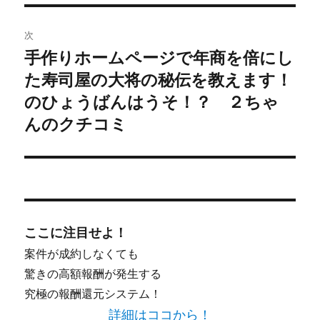
ビ
投
稿:
ゲ
次
手作りホームページで年商を倍にし
次
ー
た寿司屋の大将の秘伝を教えます！
の
シ
投
のひょうばんはうそ！？ ２ちゃ
稿:
んのクチコミ
ョ
ン
ここに注目せよ！
案件が成約しなくても
驚きの高額報酬が発生する
究極の報酬還元システム！
詳細はココから！