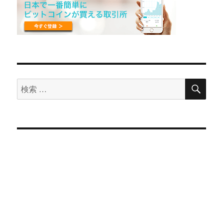
検
検
索
索
対
象: