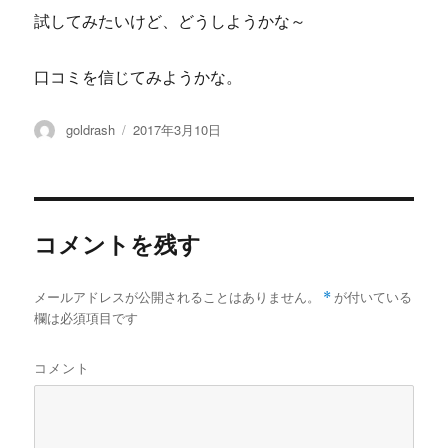
試してみたいけど、どうしようかな～
口コミを信じてみようかな。
投
投
goldrash
2017年3月10日
稿
稿
者
日:
コメントを残す
メールアドレスが公開されることはありません。
*
が付いている
欄は必須項目です
コメント