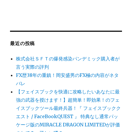
最近の投稿
株式会社ＳＦＴの爆発感染パンデミック購入者が
言う実際の評判
FX歴38年の重鎮！岡安盛男のFX極の内容がネタ
バレ
【フェイスブックを快適に攻略したいあなたに最
強の武器を授けます！】超簡単！即効果！のフェ
イスブックツール最終兵器！『 フェイスブックク
エスト / FaceBookQUEST 』 特典なし通常パッ
ケージ版のMIRACLE DRAGON LIMITEDが評価