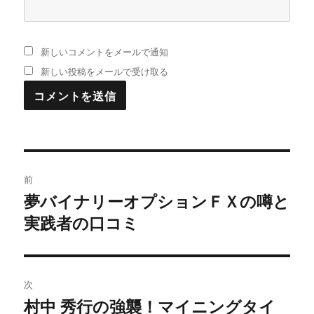
新しいコメントをメールで通知
新しい投稿をメールで受け取る
投
前
稿
夢バイナリーオプションＦＸの噂と
過
実践者の口コミ
去
ナ
の
ビ
投
稿:
ゲ
次
村中 秀行の強襲！マイニングタイ
次
ー