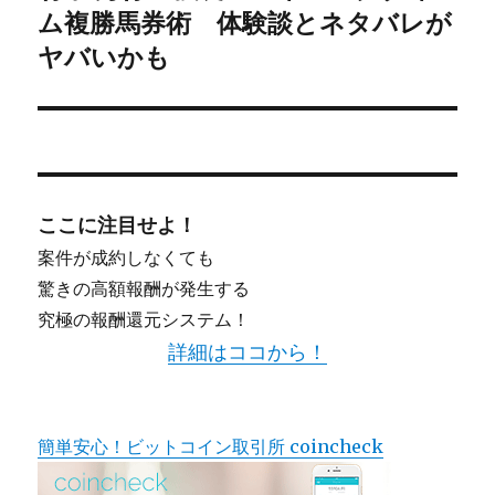
ム複勝馬券術 体験談とネタバレが
の
シ
投
ヤバいかも
稿:
ョ
ン
ここに注目せよ！
案件が成約しなくても
驚きの高額報酬が発生する
究極の報酬還元システム！
詳細はココから！
簡単安心！ビットコイン取引所 coincheck