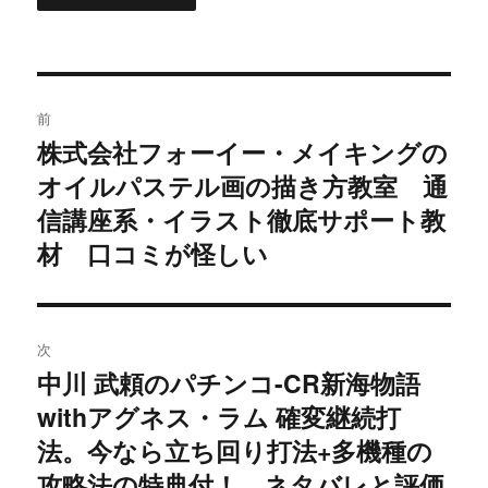
投
前
稿
株式会社フォーイー・メイキングの
過
オイルパステル画の描き方教室 通
去
ナ
の
信講座系・イラスト徹底サポート教
ビ
投
材 口コミが怪しい
稿:
ゲ
ー
次
シ
中川 武頼のパチンコ-CR新海物語
次
withアグネス・ラム 確変継続打
ョ
の
投
法。今なら立ち回り打法+多機種の
ン
稿:
攻略法の特典付！ ネタバレと評価