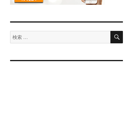
検
検
索
索
対
象: