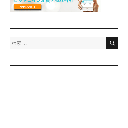
検
検
索
索
対
象: