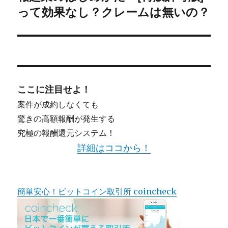
シ
投
って効果なし？クレームは無いの？
稿:
ョ
ン
ここに注目せよ！
案件が成約しなくても
驚きの高額報酬が発生する
究極の報酬還元システム！
詳細はココから！
簡単安心！ビットコイン取引所 coincheck