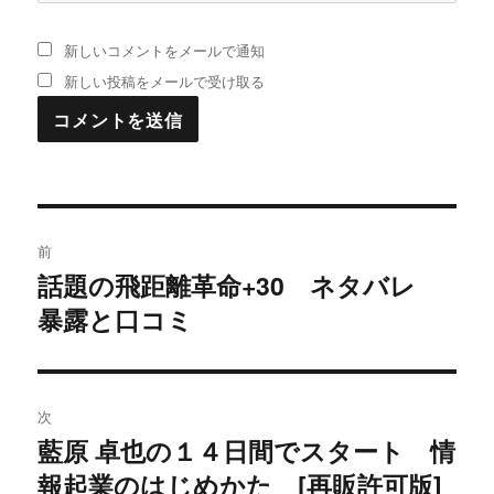
新しいコメントをメールで通知
新しい投稿をメールで受け取る
投
前
稿
話題の飛距離革命+30 ネタバレ
過
暴露と口コミ
去
ナ
の
ビ
投
稿:
ゲ
次
藍原 卓也の１４日間でスタート 情
次
ー
報起業のはじめかた [再販許可版]
の