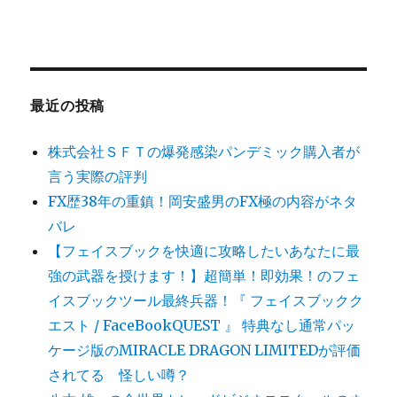
最近の投稿
株式会社ＳＦＴの爆発感染パンデミック購入者が
言う実際の評判
FX歴38年の重鎮！岡安盛男のFX極の内容がネタ
バレ
【フェイスブックを快適に攻略したいあなたに最
強の武器を授けます！】超簡単！即効果！のフェ
イスブックツール最終兵器！『 フェイスブックク
エスト / FaceBookQUEST 』 特典なし通常パッ
ケージ版のMIRACLE DRAGON LIMITEDが評価
されてる 怪しい噂？