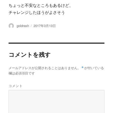
ちょっと不安なところもあるけど、
チャレンジしたほうがよさそう
投
投
goldrash
2017年3月13日
稿
稿
者
日:
コメントを残す
メールアドレスが公開されることはありません。
*
が付いている
欄は必須項目です
コメント