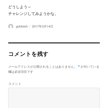
どうしよう～
チャレンジしてみようかな。
投
投
goldrash
2017年3月14日
稿
稿
者
日:
コメントを残す
メールアドレスが公開されることはありません。
*
が付いている
欄は必須項目です
コメント