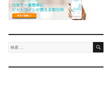
検
検
索
索
対
象: