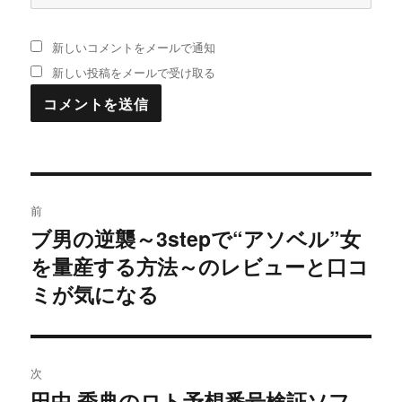
新しいコメントをメールで通知
新しい投稿をメールで受け取る
投
前
稿
ブ男の逆襲～3stepで“アソベル”女
過
を量産する方法～のレビューと口コ
去
ナ
の
ミが気になる
ビ
投
稿:
ゲ
次
ー
田中 秀典のロト予想番号検証ソフ
次