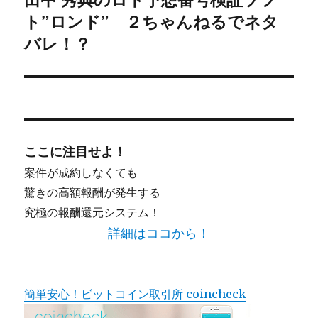
シ
ト”ロンド” ２ちゃんねるでネタ
の
投
バレ！？
ョ
稿:
ン
ここに注目せよ！
案件が成約しなくても
驚きの高額報酬が発生する
究極の報酬還元システム！
詳細はココから！
簡単安心！ビットコイン取引所 coincheck