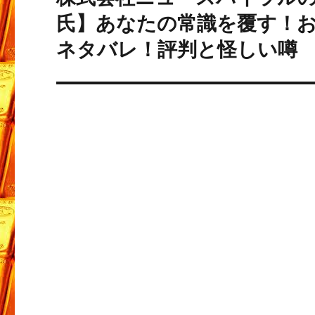
の
ー
氏】あなたの常識を覆す！
投
ネタバレ！評判と怪しい噂
シ
稿:
ョ
ン