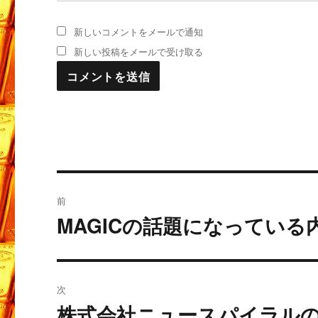
新しいコメントをメールで通知
新しい投稿をメールで受け取る
投
前
稿
MAGICの話題になっている
過
去
ナ
の
ビ
投
次
稿:
ゲ
株式会社ニュースパイラルの
次