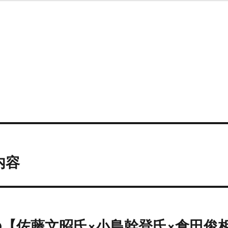
内容
【佐藤文昭氏×小島幹登氏×倉田俊