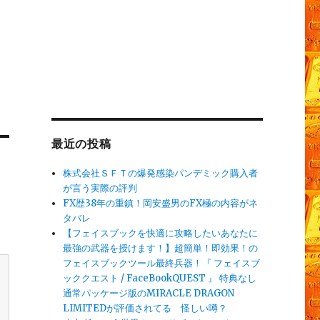
最近の投稿
株式会社ＳＦＴの爆発感染パンデミック購入者
が言う実際の評判
FX歴38年の重鎮！岡安盛男のFX極の内容がネ
タバレ
【フェイスブックを快適に攻略したいあなたに
最強の武器を授けます！】超簡単！即効果！の
フェイスブックツール最終兵器！『 フェイスブ
ッククエスト / FaceBookQUEST 』 特典なし
通常パッケージ版のMIRACLE DRAGON
LIMITEDが評価されてる 怪しい噂？