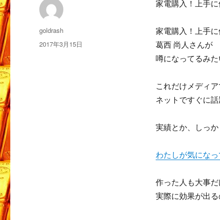
家電購入！上手に
投
goldrash
家電購入！上手に
稿
投
2017年3月15日
葛西 尚人さんが
者
稿
噂になってるみた
日:
これだけメディア
ネットですぐに話
実績とか、しっか
わたしが気になっ
作った人も大事だ
実際に効果が出る