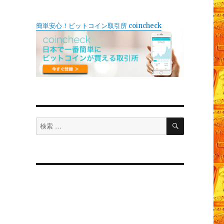
簡単安心！ビットコイン取引所 coincheck
検
検
索
索
対
象: