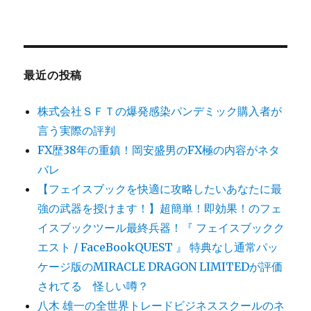
最近の投稿
株式会社ＳＦＴの爆発感染パンデミック購入者が
言う実際の評判
FX歴38年の重鎮！岡安盛男のFX極の内容がネタ
バレ
【フェイスブックを快適に攻略したいあなたに最
強の武器を授けます！】超簡単！即効果！のフェ
イスブックツール最終兵器！『 フェイスブックク
エスト / FaceBookQUEST 』 特典なし通常パッ
ケージ版のMIRACLE DRAGON LIMITEDが評価
されてる 怪しい噂？
八木 雄一の全世界トレードビジネススクールのネ