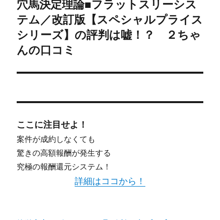
穴馬決定理論■フラットスリーシス
次
ン
テム／改訂版【スペシャルプライス
の
投
シリーズ】の評判は嘘！？ ２ちゃ
稿:
んの口コミ
ここに注目せよ！
案件が成約しなくても
驚きの高額報酬が発生する
究極の報酬還元システム！
詳細はココから！