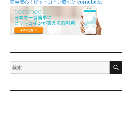
簡単安心！ビットコイン取引所 coincheck
検
検
索
索
対
象: