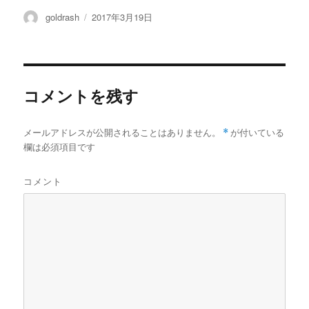
投
投
goldrash
2017年3月19日
稿
稿
者
日:
コメントを残す
メールアドレスが公開されることはありません。
*
が付いている
欄は必須項目です
コメント