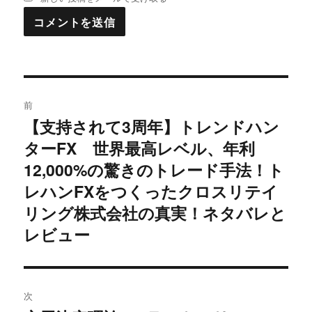
投
前
稿
【支持されて3周年】トレンドハン
過
ターFX 世界最高レベル、年利
去
ナ
の
12,000%の驚きのトレード手法！ト
ビ
投
レハンFXをつくったクロスリテイ
稿:
ゲ
リング株式会社の真実！ネタバレと
レビュー
ー
シ
ョ
次