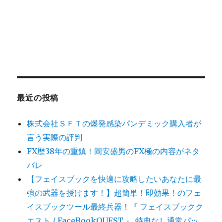
最近の投稿
株式会社ＳＦＴの爆発感染パンデミック購入者が
言う実際の評判
FX歴38年の重鎮！岡安盛男のFX極の内容がネタ
バレ
【フェイスブックを快適に攻略したいあなたに最
強の武器を授けます！】超簡単！即効果！のフェ
イスブックツール最終兵器！『 フェイスブックク
エスト / FaceBookQUEST 』 特典なし通常パッ