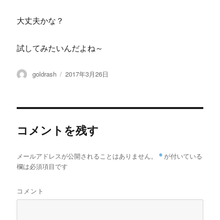
大丈夫かな？
試してみたいんだよね～
投
投
goldrash
2017年3月26日
稿
稿
者
日:
コメントを残す
メールアドレスが公開されることはありません。
*
が付いている
欄は必須項目です
コメント