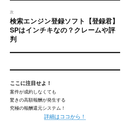
ー
次
シ
検索エンジン登録ソフト【登録君】
次
SPはインチキなの？クレームや評
ョ
の
投
判
ン
稿:
ここに注目せよ！
案件が成約しなくても
驚きの高額報酬が発生する
究極の報酬還元システム！
詳細はココから！