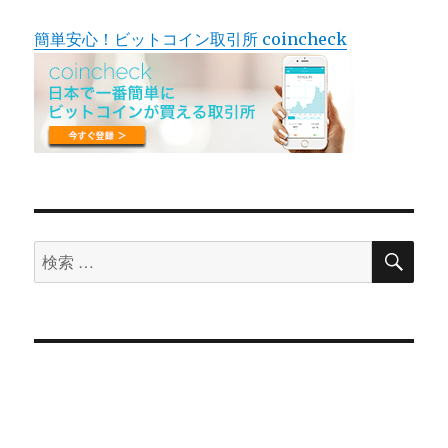
簡単安心！ビットコイン取引所 coincheck
検
検
索
索
対
象: