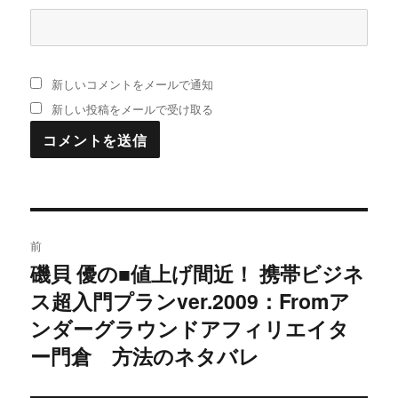
新しいコメントをメールで通知
新しい投稿をメールで受け取る
投
前
稿
磯貝 優の■値上げ間近！ 携帯ビジネ
過
ス超入門プランver.2009：Fromア
去
ナ
の
ンダーグラウンドアフィリエイタ
ビ
投
ー門倉 方法のネタバレ
稿:
ゲ