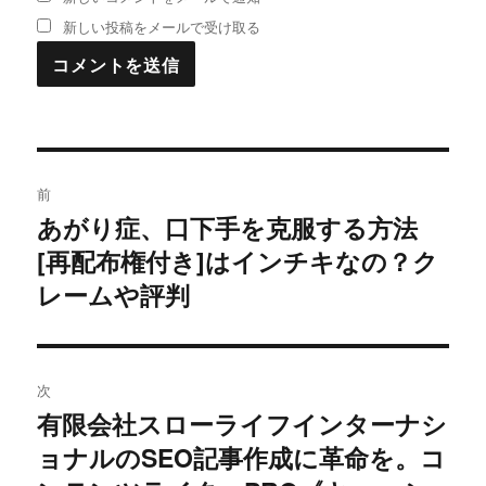
新しい投稿をメールで受け取る
投
前
稿
あがり症、口下手を克服する方法
過
[再配布権付き]はインチキなの？ク
去
ナ
の
レームや評判
ビ
投
稿:
ゲ
次
ー
有限会社スローライフインターナシ
次
シ
ョナルのSEO記事作成に革命を。コ
の
投