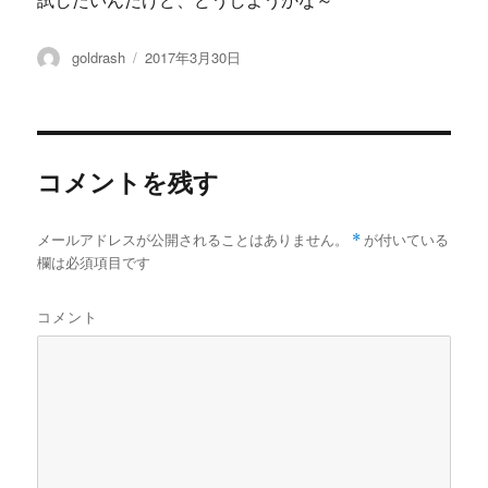
試したいんだけど、どうしようかな～
投
投
goldrash
2017年3月30日
稿
稿
者
日:
コメントを残す
メールアドレスが公開されることはありません。
*
が付いている
欄は必須項目です
コメント