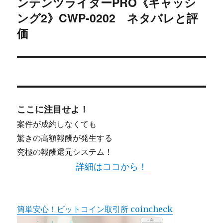
ンテンツライターPRO《キャッシ
ョ
稿:
ング2》CWP-0202 ネタバレと評
ン
価
ここに注目せよ！
案件が成約しなくても
驚きの高額報酬が発生する
究極の報酬還元システム！
詳細はココから！
簡単安心！ビットコイン取引所 coincheck