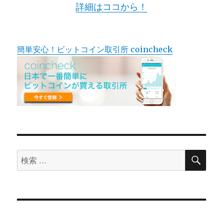
詳細はココから！
簡単安心！ビットコイン取引所 coincheck
検
検
索
索
対
象: