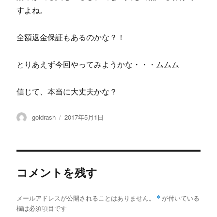
すよね。
全額返金保証もあるのかな？！
とりあえず今回やってみようかな・・・ムムム
信じて、本当に大丈夫かな？
投
投
goldrash
2017年5月1日
稿
稿
者
日:
コメントを残す
メールアドレスが公開されることはありません。
*
が付いている
欄は必須項目です