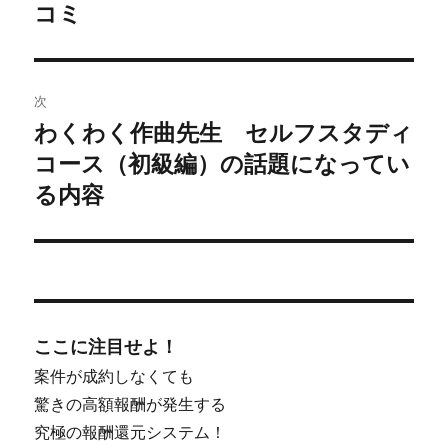
の
コミ
ビ
投
稿:
ゲ
次
ー
わくわく作曲先生 セルフスタディ
次
シ
コース（初級編）の話題になってい
の
投
る内容
ョ
稿:
ン
ここに注目せよ！
案件が成約しなくても
驚きの高額報酬が発生する
究極の報酬還元システム！