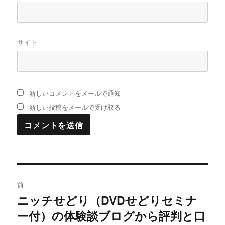
サイト
新しいコメントをメールで通知
新しい投稿をメールで受け取る
投
前
稿
ニッチせどり（DVDせどりセミナ
過
ー付）の体験談ブログから評判と口
去
ナ